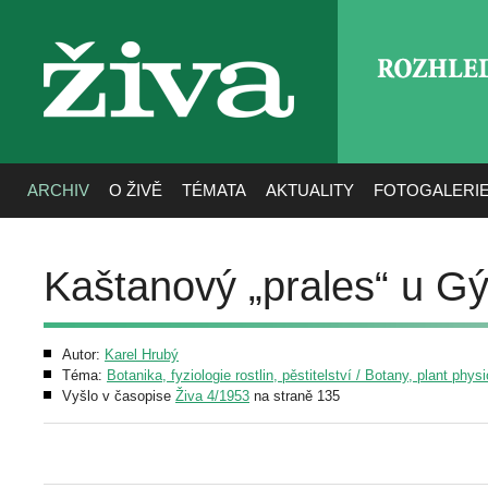
ROZHLE
živa
ARCHIV
O ŽIVĚ
TÉMATA
AKTUALITY
FOTOGALERI
Kaštanový „prales“ u 
Autor:
Karel Hrubý
Téma:
Botanika, fyziologie rostlin, pěstitelství / Botany, plant phys
Vyšlo v časopise
Živa 4/1953
na straně 135