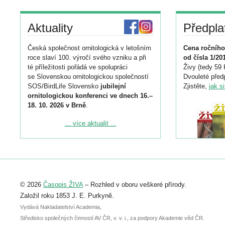
Aktuality
Předpla
Česká společnost ornitologická v letošním
Cena ročního
roce slaví 100. výročí svého vzniku a při
od čísla 1/20
té příležitosti pořádá ve spolupráci
Živy (tedy 59 
se Slovenskou ornitologickou společností
Dvouleté předp
SOS/BirdLife Slovensko
jubilejní
Zjistěte,
jak s
ornitologickou konferenci ve dnech 16.–
18. 10. 2026 v Brně
.
Podrobnější informace ke konferenci
... více aktualit ...
naleznete zde:
https://www.birdlife.cz/konference-2026/
Registrovat se můžete do 6. září.
Upozorňujeme, že termín pro odeslání
© 2026
Časopis ŽIVA
– Rozhled v oboru veškeré přírody.
abstraktu přihlášené přednášky nebo
posteru je už 30. června.
Založil roku 1853 J. E. Purkyně.
Vydává Nakladatelství Academia,
Středisko společných činností AV ČR, v. v. i., za podpory Akademie věd ČR.