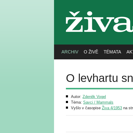
živa
ARCHIV
O ŽIVĚ
TÉMATA
AK
O levhartu 
Autor:
Zdeněk Vogel
Téma:
Savci / Mammals
Vyšlo v časopise
Živa 4/1953
na st