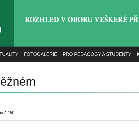
ROZHLED V OBORU VEŠ
TUALITY
FOTOGALERIE
PRO PEDAGOGY A STUDENTY
sněžném
raně 150