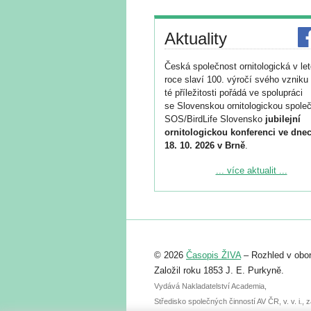
Aktuality
Česká společnost ornitologická v le
roce slaví 100. výročí svého vzniku 
té příležitosti pořádá ve spolupráci
se Slovenskou ornitologickou společ
SOS/BirdLife Slovensko
jubilejní
ornitologickou konferenci ve dnec
18. 10. 2026 v Brně
.
Podrobnější informace ke konferenc
... více aktualit ...
naleznete zde:
https://www.birdlife.cz/konference-2
Registrovat se můžete do 6. září.
Upozorňujeme, že termín pro odeslá
© 2026
Časopis ŽIVA
– Rozhled v obor
abstraktu přihlášené přednášky neb
posteru je už 30. června.
Založil roku 1853 J. E. Purkyně.
Vydává Nakladatelství Academia,
Středisko společných činností AV ČR, v. v. i.