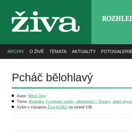
ROZHLE
živa
ARCHIV
O ŽIVĚ
TÉMATA
AKTUALITY
FOTOGALERI
Pcháč bělohlavý
Autor:
Miloš Deyl
Téma:
Botanika, fyziologie rostlin, pěstitelství / Botany, plant phys
Vyšlo v časopise
Živa 4/1953
na straně 136