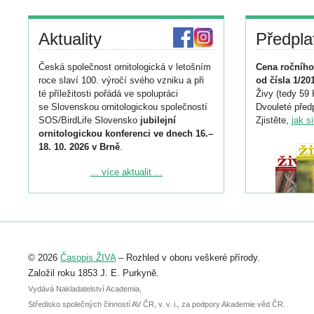
Aktuality
Předpla
Česká společnost ornitologická v letošním
Cena ročního
roce slaví 100. výročí svého vzniku a při
od čísla 1/20
té příležitosti pořádá ve spolupráci
Živy (tedy 59 
se Slovenskou ornitologickou společností
Dvouleté předp
SOS/BirdLife Slovensko
jubilejní
Zjistěte,
jak s
ornitologickou konferenci ve dnech 16.–
18. 10. 2026 v Brně
.
Podrobnější informace ke konferenci
... více aktualit ...
naleznete zde:
https://www.birdlife.cz/konference-2026/
Registrovat se můžete do 6. září.
Upozorňujeme, že termín pro odeslání
© 2026
Časopis ŽIVA
– Rozhled v oboru veškeré přírody.
abstraktu přihlášené přednášky nebo
posteru je už 30. června.
Založil roku 1853 J. E. Purkyně.
Vydává Nakladatelství Academia,
Středisko společných činností AV ČR, v. v. i., za podpory Akademie věd ČR.