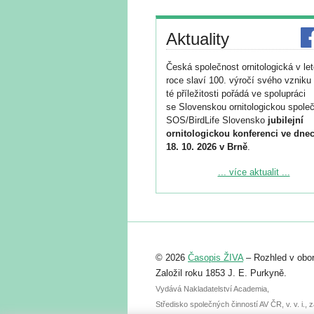
Aktuality
Česká společnost ornitologická v le
roce slaví 100. výročí svého vzniku 
té příležitosti pořádá ve spolupráci
se Slovenskou ornitologickou společ
SOS/BirdLife Slovensko
jubilejní
ornitologickou konferenci ve dnec
18. 10. 2026 v Brně
.
Podrobnější informace ke konferenc
... více aktualit ...
naleznete zde:
https://www.birdlife.cz/konference-2
Registrovat se můžete do 6. září.
Upozorňujeme, že termín pro odeslá
© 2026
Časopis ŽIVA
– Rozhled v obor
abstraktu přihlášené přednášky neb
posteru je už 30. června.
Založil roku 1853 J. E. Purkyně.
Vydává Nakladatelství Academia,
Středisko společných činností AV ČR, v. v. i.