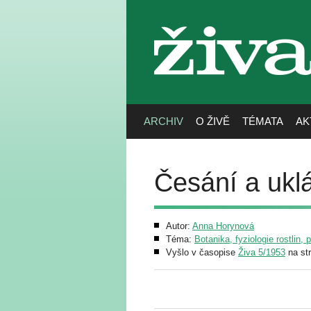
živa
ARCHIV
O ŽIVĚ
TÉMATA
AK
Česání a ukl
Autor:
Anna Horynová
Téma:
Botanika, fyziologie rostlin, 
Vyšlo v časopise
Živa 5/1953
na st