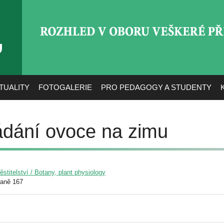
ROZHLED V OBORU VEŠ
TUALITY
FOTOGALERIE
PRO PEDAGOGY A STUDENTY
ádání ovoce na zimu
pěstitelství / Botany, plant physiology
raně 167