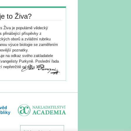
je to Živa?
s Živa je populárně vědecký
s přinášející příspěvky z
ických oborů a zvláštní rubriku
nou výuce biologie se zaměřením
novější poznatky.
je na odkaz svého zakladatele
vangelisty Purkyně. Poslední řada
í nepřetržitě od roku 1953.