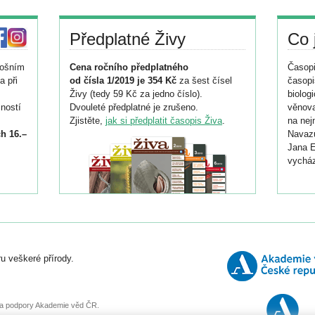
Předplatné Živy
Co 
tošním
Cena ročního předplatného
Časopi
a při
od čísla 1/2019 je 354 Kč
za šest čísel
časopi
Živy (tedy 59 Kč za jedno číslo).
biolog
ností
Dvouleté předplatné je zrušeno.
věnova
Zjistěte,
jak si předplatit časopis Živa
.
na nej
h 16.–
Navazu
Jana E
vycház
i
026/
ní
u veškeré přírody.
o
, za podpory Akademie věd ČR.