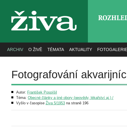
ROZHLE
živa
ARCHIV
O ŽIVĚ
TÉMATA
AKTUALITY
FOTOGALERI
Fotografování akvarijníc
Autor:
František Pospíšil
Téma:
Obecné články a jiné obory (geovědy, lékařství aj.) /
Vyšlo v časopise
Živa 5/1953
na straně 196