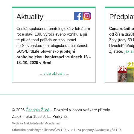
Aktuality
Předpla
Česká společnost ornitologická v letošním
Cena ročního
roce slaví 100. výročí svého vzniku a při
od čísla 1/20
té příležitosti pořádá ve spolupráci
Živy (tedy 59 
se Slovenskou ornitologickou společností
Dvouleté předp
SOS/BirdLife Slovensko
jubilejní
Zjistěte,
jak s
ornitologickou konferenci ve dnech 16.–
18. 10. 2026 v Brně
.
Podrobnější informace ke konferenci
... více aktualit ...
naleznete zde:
https://www.birdlife.cz/konference-2026/
Registrovat se můžete do 6. září.
Upozorňujeme, že termín pro odeslání
© 2026
Časopis ŽIVA
– Rozhled v oboru veškeré přírody.
abstraktu přihlášené přednášky nebo
posteru je už 30. června.
Založil roku 1853 J. E. Purkyně.
Vydává Nakladatelství Academia,
Středisko společných činností AV ČR, v. v. i., za podpory Akademie věd ČR.