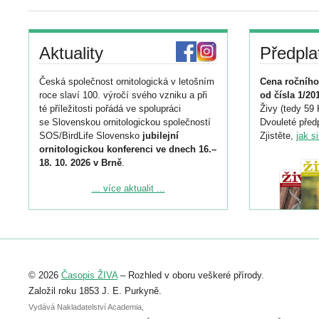
Aktuality
Předpla
Česká společnost ornitologická v letošním
Cena ročního
roce slaví 100. výročí svého vzniku a při
od čísla 1/20
té příležitosti pořádá ve spolupráci
Živy (tedy 59 
se Slovenskou ornitologickou společností
Dvouleté předp
SOS/BirdLife Slovensko
jubilejní
Zjistěte,
jak s
ornitologickou konferenci ve dnech 16.–
18. 10. 2026 v Brně
.
Podrobnější informace ke konferenci
... více aktualit ...
naleznete zde:
https://www.birdlife.cz/konference-2026/
Registrovat se můžete do 6. září.
Upozorňujeme, že termín pro odeslání
© 2026
Časopis ŽIVA
– Rozhled v oboru veškeré přírody.
abstraktu přihlášené přednášky nebo
posteru je už 30. června.
Založil roku 1853 J. E. Purkyně.
Vydává Nakladatelství Academia,