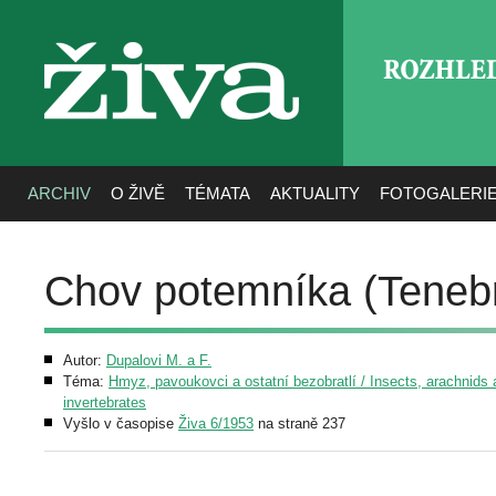
ROZHLE
živa
ARCHIV
O ŽIVĚ
TÉMATA
AKTUALITY
FOTOGALERI
Chov potemníka (Tenebri
Autor:
Dupalovi M. a F.
Téma:
Hmyz, pavoukovci a ostatní bezobratlí / Insects, arachnids 
invertebrates
Vyšlo v časopise
Živa 6/1953
na straně 237