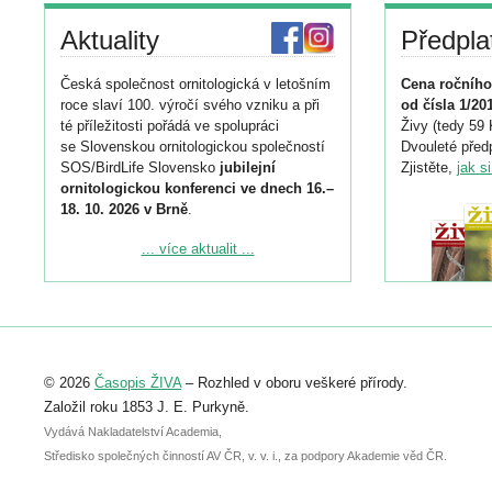
Aktuality
Předpla
Česká společnost ornitologická v letošním
Cena ročního
roce slaví 100. výročí svého vzniku a při
od čísla 1/20
té příležitosti pořádá ve spolupráci
Živy (tedy 59 
se Slovenskou ornitologickou společností
Dvouleté předp
SOS/BirdLife Slovensko
jubilejní
Zjistěte,
jak s
ornitologickou konferenci ve dnech 16.–
18. 10. 2026 v Brně
.
Podrobnější informace ke konferenci
... více aktualit ...
naleznete zde:
https://www.birdlife.cz/konference-2026/
Registrovat se můžete do 6. září.
Upozorňujeme, že termín pro odeslání
© 2026
Časopis ŽIVA
– Rozhled v oboru veškeré přírody.
abstraktu přihlášené přednášky nebo
posteru je už 30. června.
Založil roku 1853 J. E. Purkyně.
Vydává Nakladatelství Academia,
Středisko společných činností AV ČR, v. v. i., za podpory Akademie věd ČR.