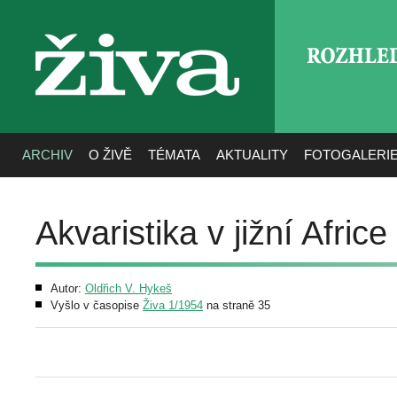
ROZHLE
živa
ARCHIV
O ŽIVĚ
TÉMATA
AKTUALITY
FOTOGALERI
Akvaristika v jižní Africe
Autor:
Oldřich V. Hykeš
Vyšlo v časopise
Živa 1/1954
na straně 35