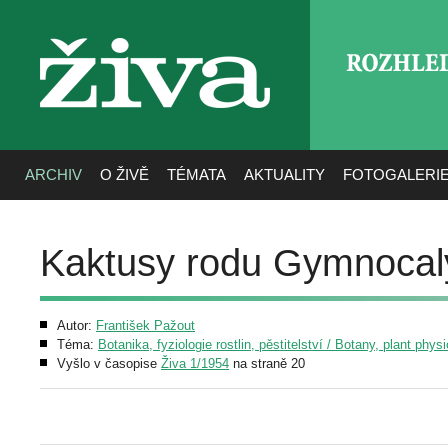
ROZHLE
živa
ARCHIV
O ŽIVĚ
TÉMATA
AKTUALITY
FOTOGALERI
Kaktusy rodu Gymnocal
Autor:
František Pažout
Téma:
Botanika, fyziologie rostlin, pěstitelství / Botany, plant phys
Vyšlo v časopise
Živa 1/1954
na straně 20