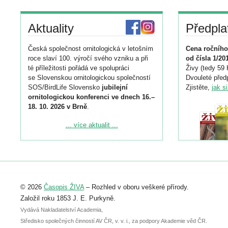
Aktuality
Předpla
Česká společnost ornitologická v letošním
Cena ročního
roce slaví 100. výročí svého vzniku a při
od čísla 1/20
té příležitosti pořádá ve spolupráci
Živy (tedy 59 
se Slovenskou ornitologickou společností
Dvouleté předp
SOS/BirdLife Slovensko
jubilejní
Zjistěte,
jak s
ornitologickou konferenci ve dnech 16.–
18. 10. 2026 v Brně
.
Podrobnější informace ke konferenci
... více aktualit ...
naleznete zde:
https://www.birdlife.cz/konference-2026/
Registrovat se můžete do 6. září.
Upozorňujeme, že termín pro odeslání
© 2026
Časopis ŽIVA
– Rozhled v oboru veškeré přírody.
abstraktu přihlášené přednášky nebo
posteru je už 30. června.
Založil roku 1853 J. E. Purkyně.
Vydává Nakladatelství Academia,
Středisko společných činností AV ČR, v. v. i., za podpory Akademie věd ČR.