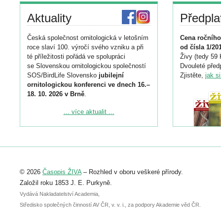
Aktuality
Předpla
Česká společnost ornitologická v letošním
Cena ročního
roce slaví 100. výročí svého vzniku a při
od čísla 1/20
té příležitosti pořádá ve spolupráci
Živy (tedy 59 
se Slovenskou ornitologickou společností
Dvouleté předp
SOS/BirdLife Slovensko
jubilejní
Zjistěte,
jak s
ornitologickou konferenci ve dnech 16.–
18. 10. 2026 v Brně
.
Podrobnější informace ke konferenci
... více aktualit ...
naleznete zde:
https://www.birdlife.cz/konference-2026/
Registrovat se můžete do 6. září.
Upozorňujeme, že termín pro odeslání
© 2026
Časopis ŽIVA
– Rozhled v oboru veškeré přírody.
abstraktu přihlášené přednášky nebo
posteru je už 30. června.
Založil roku 1853 J. E. Purkyně.
Vydává Nakladatelství Academia,
Středisko společných činností AV ČR, v. v. i., za podpory Akademie věd ČR.