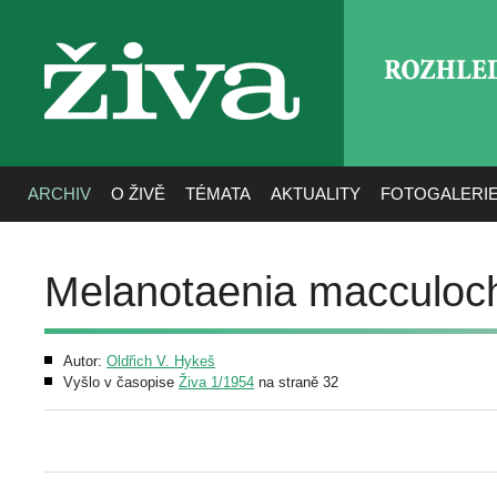
ROZHLE
živa
ARCHIV
O ŽIVĚ
TÉMATA
AKTUALITY
FOTOGALERI
Melanotaenia macculoch
Autor:
Oldřich V. Hykeš
Vyšlo v časopise
Živa 1/1954
na straně 32