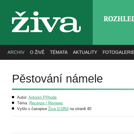
ROZHLE
živa
ARCHIV
O ŽIVĚ
TÉMATA
AKTUALITY
FOTOGALERI
Pěstování námele
Autor:
Antonín Příhoda
Téma:
Recenze / Reviews
Vyšlo v časopise
Živa 1/1954
na straně 40