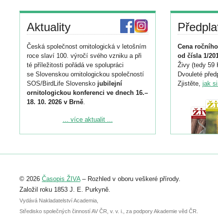
Aktuality
Předpla
Česká společnost ornitologická v letošním
Cena ročního
roce slaví 100. výročí svého vzniku a při
od čísla 1/20
té příležitosti pořádá ve spolupráci
Živy (tedy 59 
se Slovenskou ornitologickou společností
Dvouleté předp
SOS/BirdLife Slovensko
jubilejní
Zjistěte,
jak s
ornitologickou konferenci ve dnech 16.–
18. 10. 2026 v Brně
.
Podrobnější informace ke konferenci
... více aktualit ...
naleznete zde:
https://www.birdlife.cz/konference-2026/
Registrovat se můžete do 6. září.
Upozorňujeme, že termín pro odeslání
© 2026
Časopis ŽIVA
– Rozhled v oboru veškeré přírody.
abstraktu přihlášené přednášky nebo
posteru je už 30. června.
Založil roku 1853 J. E. Purkyně.
Vydává Nakladatelství Academia,
Středisko společných činností AV ČR, v. v. i., za podpory Akademie věd ČR.