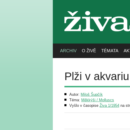
živa
ARCHIV
O ŽIVĚ
TÉMATA
AK
Plži v akvariu
Autor:
Miloš Šupčík
Téma:
Měkkýši / Molluscs
Vyšlo v časopise
Živa 1/1954
na st