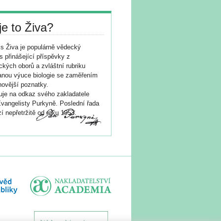
je to Živa?
s Živa je populárně vědecký
s přinášející příspěvky z
ických oborů a zvláštní rubriku
nou výuce biologie se zaměřením
novější poznatky.
je na odkaz svého zakladatele
vangelisty Purkyně. Poslední řada
í nepřetržitě od roku 1953.