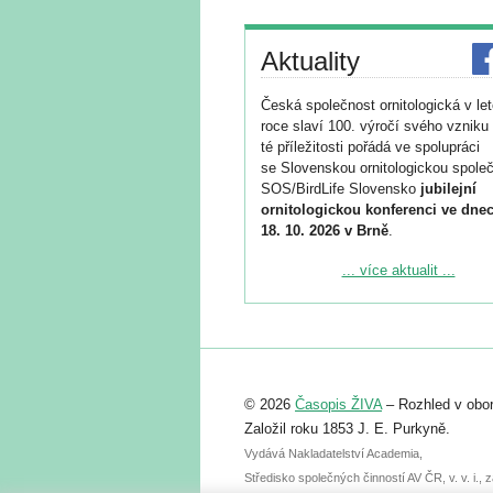
Aktuality
Česká společnost ornitologická v le
roce slaví 100. výročí svého vzniku 
té příležitosti pořádá ve spolupráci
se Slovenskou ornitologickou společ
SOS/BirdLife Slovensko
jubilejní
ornitologickou konferenci ve dnec
18. 10. 2026 v Brně
.
Podrobnější informace ke konferenc
... více aktualit ...
naleznete zde:
https://www.birdlife.cz/konference-2
Registrovat se můžete do 6. září.
Upozorňujeme, že termín pro odeslá
© 2026
Časopis ŽIVA
– Rozhled v obor
abstraktu přihlášené přednášky neb
posteru je už 30. června.
Založil roku 1853 J. E. Purkyně.
Vydává Nakladatelství Academia,
Středisko společných činností AV ČR, v. v. i.