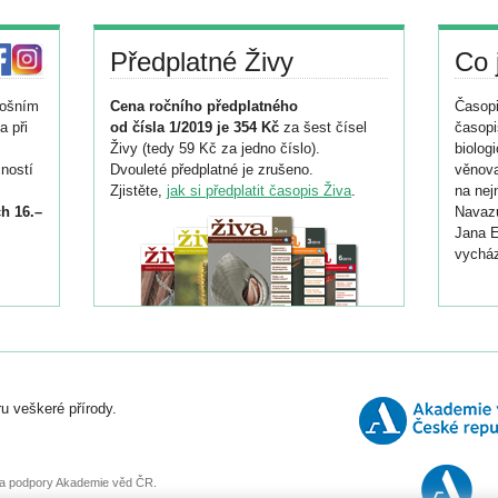
Předplatné Živy
Co 
tošním
Cena ročního předplatného
Časopi
a při
od čísla 1/2019 je 354 Kč
za šest čísel
časopi
Živy (tedy 59 Kč za jedno číslo).
biolog
ností
Dvouleté předplatné je zrušeno.
věnova
Zjistěte,
jak si předplatit časopis Živa
.
na nej
h 16.–
Navazu
Jana E
vycház
i
026/
ní
u veškeré přírody.
o
, za podpory Akademie věd ČR.