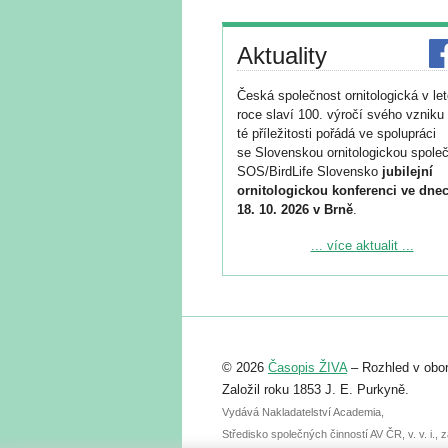
Aktuality
Česká společnost ornitologická v le
roce slaví 100. výročí svého vzniku 
té příležitosti pořádá ve spolupráci
se Slovenskou ornitologickou společ
SOS/BirdLife Slovensko
jubilejní
ornitologickou konferenci ve dnec
18. 10. 2026 v Brně
.
Podrobnější informace ke konferenc
... více aktualit ...
naleznete zde:
https://www.birdlife.cz/konference-2
Registrovat se můžete do 6. září.
Upozorňujeme, že termín pro odeslá
© 2026
Časopis ŽIVA
– Rozhled v obor
abstraktu přihlášené přednášky neb
posteru je už 30. června.
Založil roku 1853 J. E. Purkyně.
Vydává Nakladatelství Academia,
Středisko společných činností AV ČR, v. v. i.