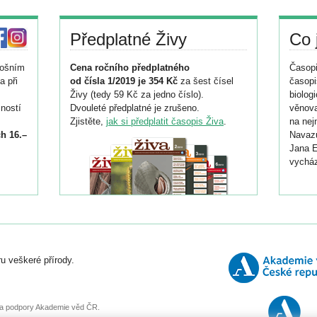
Předplatné Živy
Co 
tošním
Cena ročního předplatného
Časopi
a při
od čísla 1/2019 je 354 Kč
za šest čísel
časopi
Živy (tedy 59 Kč za jedno číslo).
biolog
ností
Dvouleté předplatné je zrušeno.
věnova
Zjistěte,
jak si předplatit časopis Živa
.
na nej
h 16.–
Navazu
Jana E
vycház
i
026/
ní
u veškeré přírody.
o
, za podpory Akademie věd ČR.