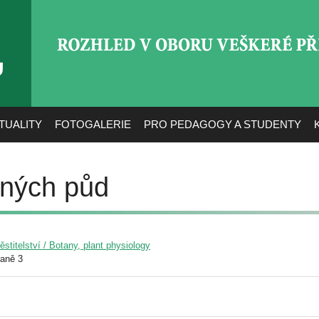
ROZHLED V OBORU VEŠ
TUALITY
FOTOGALERIE
PRO PEDAGOGY A STUDENTY
žných půd
pěstitelství / Botany, plant physiology
raně 3