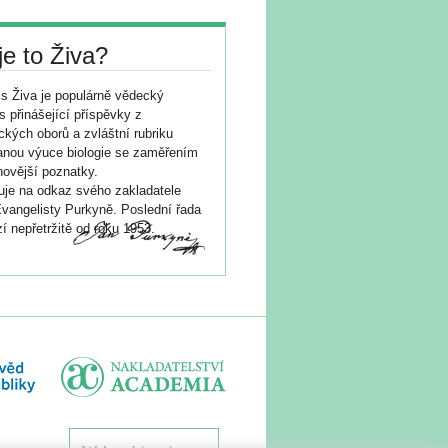
je to Živa?
s Živa je populárně vědecký
s přinášející příspěvky z
ických oborů a zvláštní rubriku
nou výuce biologie se zaměřením
novější poznatky.
je na odkaz svého zakladatele
vangelisty Purkyně. Poslední řada
í nepřetržitě od roku 1953.