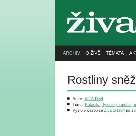
živa
ARCHIV
O ŽIVĚ
TÉMATA
AK
Rostliny sně
Autor:
Miloš Deyl
Téma:
Botanika, fyziologie rostlin, 
Vyšlo v časopise
Živa 1/1954
na st