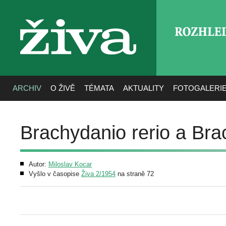
ROZHLE
živa
ARCHIV
O ŽIVĚ
TÉMATA
AKTUALITY
FOTOGALERI
Brachydanio rerio a Bra
Autor:
Miloslav Kocar
Vyšlo v časopise
Živa 2/1954
na straně 72