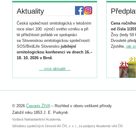
Aktuality
Předpla
Česká společnost ornitologická v letošním
Cena ročního
roce slaví 100. výročí svého vzniku a při
od čísla 1/20
té příležitosti pořádá ve spolupráci
Živy (tedy 59 
se Slovenskou ornitologickou společností
Dvouleté předp
SOS/BirdLife Slovensko
jubilejní
Zjistěte,
jak s
ornitologickou konferenci ve dnech 16.–
18. 10. 2026 v Brně
.
Podrobnější informace ke konferenci
... více aktualit ...
naleznete zde:
https://www.birdlife.cz/konference-2026/
Registrovat se můžete do 6. září.
Upozorňujeme, že termín pro odeslání
© 2026
Časopis ŽIVA
– Rozhled v oboru veškeré přírody.
abstraktu přihlášené přednášky nebo
posteru je už 30. června.
Založil roku 1853 J. E. Purkyně.
Vydává Nakladatelství Academia,
Středisko společných činností AV ČR, v. v. i., za podpory Akademie věd ČR.