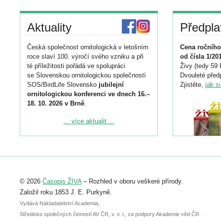
Aktuality
Předpla
Česká společnost ornitologická v letošním
Cena ročního
roce slaví 100. výročí svého vzniku a při
od čísla 1/20
té příležitosti pořádá ve spolupráci
Živy (tedy 59 
se Slovenskou ornitologickou společností
Dvouleté předp
SOS/BirdLife Slovensko
jubilejní
Zjistěte,
jak s
ornitologickou konferenci ve dnech 16.–
18. 10. 2026 v Brně
.
Podrobnější informace ke konferenci
... více aktualit ...
naleznete zde:
https://www.birdlife.cz/konference-2026/
Registrovat se můžete do 6. září.
Upozorňujeme, že termín pro odeslání
© 2026
Časopis ŽIVA
– Rozhled v oboru veškeré přírody.
abstraktu přihlášené přednášky nebo
posteru je už 30. června.
Založil roku 1853 J. E. Purkyně.
Vydává Nakladatelství Academia,
Středisko společných činností AV ČR, v. v. i., za podpory Akademie věd ČR.