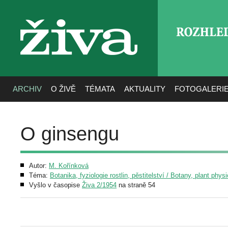
ROZHLE
živa
ARCHIV
O ŽIVĚ
TÉMATA
AKTUALITY
FOTOGALERI
O ginsengu
Autor:
M. Kořínková
Téma:
Botanika, fyziologie rostlin, pěstitelství / Botany, plant phys
Vyšlo v časopise
Živa 2/1954
na straně 54