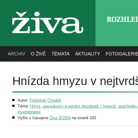
ROZHLE
živa
ARCHIV
O ŽIVĚ
TÉMATA
AKTUALITY
FOTOGALERI
Hnízda hmyzu v nejtvrd
Autor:
František Chvatík
Téma:
Hmyz, pavoukovci a ostatní bezobratlí / Insects, arachnids 
invertebrates
Vyšlo v časopise
Živa 3/1954
na straně 102