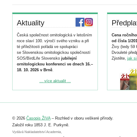
Aktuality
Předpla
Česká společnost ornitologická v letošním
Cena ročního
roce slaví 100. výročí svého vzniku a při
od čísla 1/20
té příležitosti pořádá ve spolupráci
Živy (tedy 59 
se Slovenskou ornitologickou společností
Dvouleté předp
SOS/BirdLife Slovensko
jubilejní
Zjistěte,
jak s
ornitologickou konferenci ve dnech 16.–
18. 10. 2026 v Brně
.
Podrobnější informace ke konferenci
... více aktualit ...
naleznete zde:
https://www.birdlife.cz/konference-2026/
Registrovat se můžete do 6. září.
Upozorňujeme, že termín pro odeslání
© 2026
Časopis ŽIVA
– Rozhled v oboru veškeré přírody.
abstraktu přihlášené přednášky nebo
posteru je už 30. června.
Založil roku 1853 J. E. Purkyně.
Vydává Nakladatelství Academia,