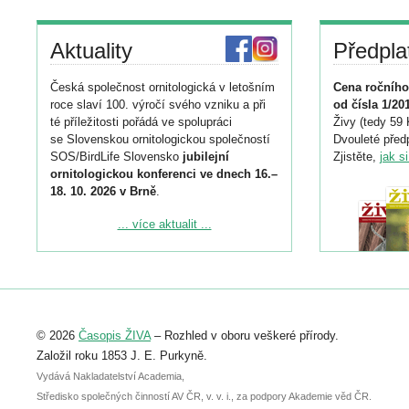
Aktuality
Předpla
Česká společnost ornitologická v letošním
Cena ročního
roce slaví 100. výročí svého vzniku a při
od čísla 1/20
té příležitosti pořádá ve spolupráci
Živy (tedy 59 
se Slovenskou ornitologickou společností
Dvouleté předp
SOS/BirdLife Slovensko
jubilejní
Zjistěte,
jak s
ornitologickou konferenci ve dnech 16.–
18. 10. 2026 v Brně
.
Podrobnější informace ke konferenci
... více aktualit ...
naleznete zde:
https://www.birdlife.cz/konference-2026/
Registrovat se můžete do 6. září.
Upozorňujeme, že termín pro odeslání
© 2026
Časopis ŽIVA
– Rozhled v oboru veškeré přírody.
abstraktu přihlášené přednášky nebo
posteru je už 30. června.
Založil roku 1853 J. E. Purkyně.
Vydává Nakladatelství Academia,
Středisko společných činností AV ČR, v. v. i., za podpory Akademie věd ČR.