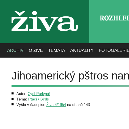
ROZHLE
živa
ARCHIV
O ŽIVĚ
TÉMATA
AKTUALITY
FOTOGALERI
Jihoamerický pštros na
Autor:
Cyril Purkyně
Téma:
Ptáci / Birds
Vyšlo v časopise
Živa 4/1954
na straně 143