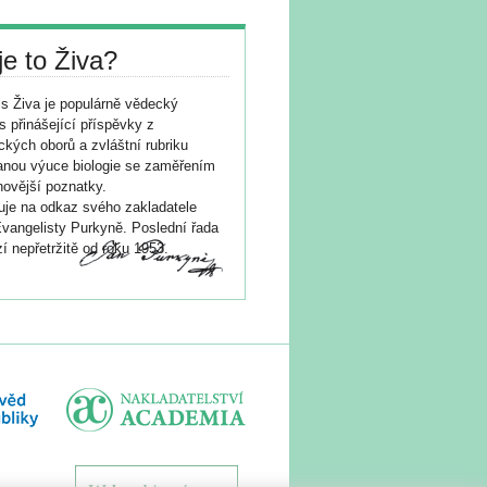
je to Živa?
s Živa je populárně vědecký
s přinášející příspěvky z
ických oborů a zvláštní rubriku
nou výuce biologie se zaměřením
novější poznatky.
je na odkaz svého zakladatele
vangelisty Purkyně. Poslední řada
í nepřetržitě od roku 1953.