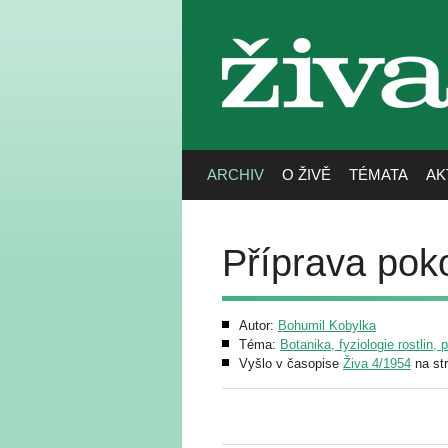
živa
ARCHIV
O ŽIVĚ
TÉMATA
AK
Příprava poko
Autor:
Bohumil Kobylka
Téma:
Botanika, fyziologie rostlin, 
Vyšlo v časopise
Živa 4/1954
na st