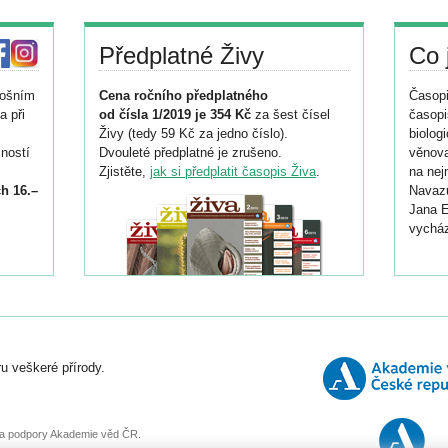
Předplatné Živy
Co 
tošním
Cena ročního předplatného
Časopi
a při
od čísla 1/2019 je 354 Kč
za šest čísel
časopi
Živy (tedy 59 Kč za jedno číslo).
biolog
ností
Dvouleté předplatné je zrušeno.
věnova
Zjistěte,
jak si předplatit časopis Živa
.
na nej
h 16.–
Navazu
Jana E
vycház
i
026/
ní
u veškeré přírody.
o
, za podpory Akademie věd ČR.