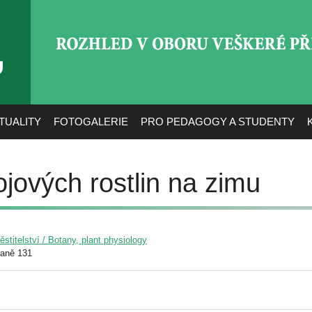
ROZHLED V OBORU VEŠ
TUALITY
FOTOGALERIE
PRO PEDAGOGY A STUDENTY
jových rostlin na zimu
pěstitelství / Botany, plant physiology
raně 131