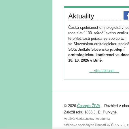
Aktuality
Česká společnost ornitologická v le
roce slaví 100. výročí svého vzniku 
té příležitosti pořádá ve spolupráci
se Slovenskou ornitologickou společ
SOS/BirdLife Slovensko
jubilejní
ornitologickou konferenci ve dnec
18. 10. 2026 v Brně
.
Podrobnější informace ke konferenc
... více aktualit ...
naleznete zde:
https://www.birdlife.cz/konference-2
Registrovat se můžete do 6. září.
Upozorňujeme, že termín pro odeslá
© 2026
Časopis ŽIVA
– Rozhled v obor
abstraktu přihlášené přednášky neb
posteru je už 30. června.
Založil roku 1853 J. E. Purkyně.
Vydává Nakladatelství Academia,
Středisko společných činností AV ČR, v. v. i.