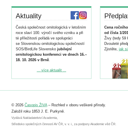
Aktuality
Předpla
Česká společnost ornitologická v letošním
Cena ročního
roce slaví 100. výročí svého vzniku a při
od čísla 1/20
té příležitosti pořádá ve spolupráci
Živy (tedy 59 
se Slovenskou ornitologickou společností
Dvouleté předp
SOS/BirdLife Slovensko
jubilejní
Zjistěte,
jak s
ornitologickou konferenci ve dnech 16.–
18. 10. 2026 v Brně
.
Podrobnější informace ke konferenci
... více aktualit ...
naleznete zde:
https://www.birdlife.cz/konference-2026/
Registrovat se můžete do 6. září.
Upozorňujeme, že termín pro odeslání
© 2026
Časopis ŽIVA
– Rozhled v oboru veškeré přírody.
abstraktu přihlášené přednášky nebo
posteru je už 30. června.
Založil roku 1853 J. E. Purkyně.
Vydává Nakladatelství Academia,
Středisko společných činností AV ČR, v. v. i., za podpory Akademie věd ČR.