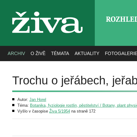
ROZHLE
živa
ARCHIV
O ŽIVĚ
TÉMATA
AKTUALITY
FOTOGALERI
Trochu o jeřábech, jeřa
Autor:
Jan Horel
Téma:
Botanika, fyziologie rostlin, pěstitelství / Botany, plant phys
Vyšlo v časopise
Živa 5/1954
na straně 172