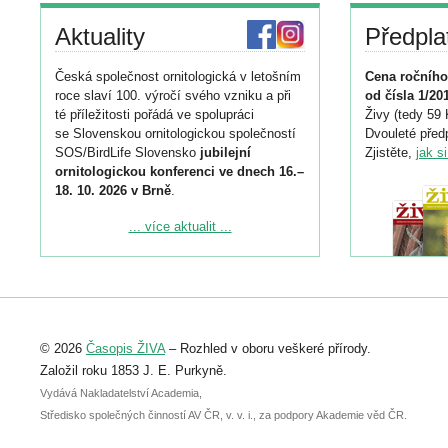
Aktuality
Předpla
Česká společnost ornitologická v letošním
Cena ročního
roce slaví 100. výročí svého vzniku a při
od čísla 1/20
té příležitosti pořádá ve spolupráci
Živy (tedy 59 
se Slovenskou ornitologickou společností
Dvouleté předp
SOS/BirdLife Slovensko
jubilejní
Zjistěte,
jak s
ornitologickou konferenci ve dnech 16.–
18. 10. 2026 v Brně
.
Podrobnější informace ke konferenci
... více aktualit ...
naleznete zde:
https://www.birdlife.cz/konference-2026/
Registrovat se můžete do 6. září.
Upozorňujeme, že termín pro odeslání
© 2026
Časopis ŽIVA
– Rozhled v oboru veškeré přírody.
abstraktu přihlášené přednášky nebo
posteru je už 30. června.
Založil roku 1853 J. E. Purkyně.
Vydává Nakladatelství Academia,
Středisko společných činností AV ČR, v. v. i., za podpory Akademie věd ČR.