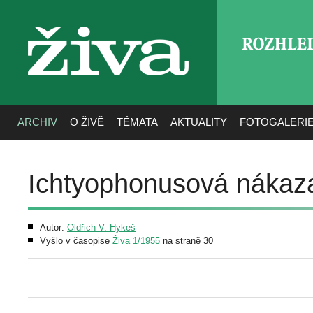
ROZHLE
živa
ARCHIV
O ŽIVĚ
TÉMATA
AKTUALITY
FOTOGALERI
Ichtyophonusová nákaza
Autor:
Oldřich V. Hykeš
Vyšlo v časopise
Živa 1/1955
na straně 30