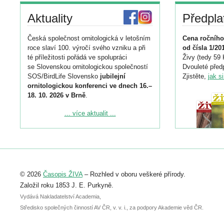
Aktuality
Předpla
Česká společnost ornitologická v letošním
Cena ročního
roce slaví 100. výročí svého vzniku a při
od čísla 1/20
té příležitosti pořádá ve spolupráci
Živy (tedy 59 
se Slovenskou ornitologickou společností
Dvouleté předp
SOS/BirdLife Slovensko
jubilejní
Zjistěte,
jak s
ornitologickou konferenci ve dnech 16.–
18. 10. 2026 v Brně
.
Podrobnější informace ke konferenci
... více aktualit ...
naleznete zde:
https://www.birdlife.cz/konference-2026/
Registrovat se můžete do 6. září.
Upozorňujeme, že termín pro odeslání
© 2026
Časopis ŽIVA
– Rozhled v oboru veškeré přírody.
abstraktu přihlášené přednášky nebo
posteru je už 30. června.
Založil roku 1853 J. E. Purkyně.
Vydává Nakladatelství Academia,
Středisko společných činností AV ČR, v. v. i., za podpory Akademie věd ČR.