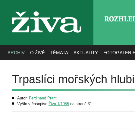
ROZHLE
živa
ARCHIV
O ŽIVĚ
TÉMATA
AKTUALITY
FOTOGALERI
Trpaslíci mořských hlub
Autor:
Ferdinand Prantl
Vyšlo v časopise
Živa 1/1955
na straně 31