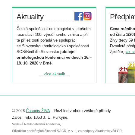
Aktuality
Předpla
Česká společnost ornitologická v letošním
Cena ročního
roce slaví 100. výročí svého vzniku a při
od čísla 1/20
té příležitosti pořádá ve spolupráci
Živy (tedy 59 
se Slovenskou ornitologickou společností
Dvouleté předp
SOS/BirdLife Slovensko
jubilejní
Zjistěte,
jak s
ornitologickou konferenci ve dnech 16.–
18. 10. 2026 v Brně
.
Podrobnější informace ke konferenci
... více aktualit ...
naleznete zde:
https://www.birdlife.cz/konference-2026/
Registrovat se můžete do 6. září.
Upozorňujeme, že termín pro odeslání
© 2026
Časopis ŽIVA
– Rozhled v oboru veškeré přírody.
abstraktu přihlášené přednášky nebo
posteru je už 30. června.
Založil roku 1853 J. E. Purkyně.
Vydává Nakladatelství Academia,
Středisko společných činností AV ČR, v. v. i., za podpory Akademie věd ČR.