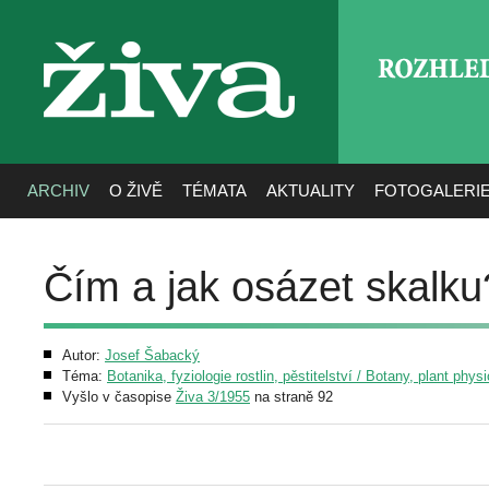
ROZHLE
živa
ARCHIV
O ŽIVĚ
TÉMATA
AKTUALITY
FOTOGALERI
Čím a jak osázet skalku
Autor:
Josef Šabacký
Téma:
Botanika, fyziologie rostlin, pěstitelství / Botany, plant phys
Vyšlo v časopise
Živa 3/1955
na straně 92