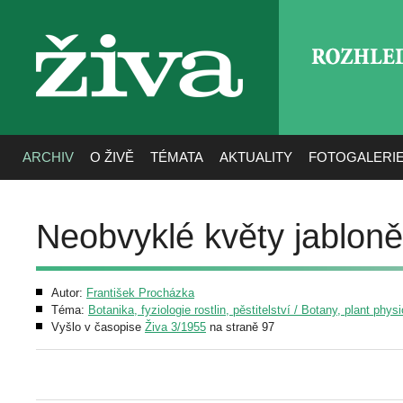
ROZHLE
živa
ARCHIV
O ŽIVĚ
TÉMATA
AKTUALITY
FOTOGALERI
Neobvyklé květy jabloně
Autor:
František Procházka
Téma:
Botanika, fyziologie rostlin, pěstitelství / Botany, plant phys
Vyšlo v časopise
Živa 3/1955
na straně 97