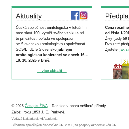
Aktuality
Předpla
Česká společnost ornitologická v letošním
Cena ročního
roce slaví 100. výročí svého vzniku a při
od čísla 1/20
té příležitosti pořádá ve spolupráci
Živy (tedy 59 
se Slovenskou ornitologickou společností
Dvouleté předp
SOS/BirdLife Slovensko
jubilejní
Zjistěte,
jak s
ornitologickou konferenci ve dnech 16.–
18. 10. 2026 v Brně
.
Podrobnější informace ke konferenci
... více aktualit ...
naleznete zde:
https://www.birdlife.cz/konference-2026/
Registrovat se můžete do 6. září.
Upozorňujeme, že termín pro odeslání
© 2026
Časopis ŽIVA
– Rozhled v oboru veškeré přírody.
abstraktu přihlášené přednášky nebo
posteru je už 30. června.
Založil roku 1853 J. E. Purkyně.
Vydává Nakladatelství Academia,
Středisko společných činností AV ČR, v. v. i., za podpory Akademie věd ČR.