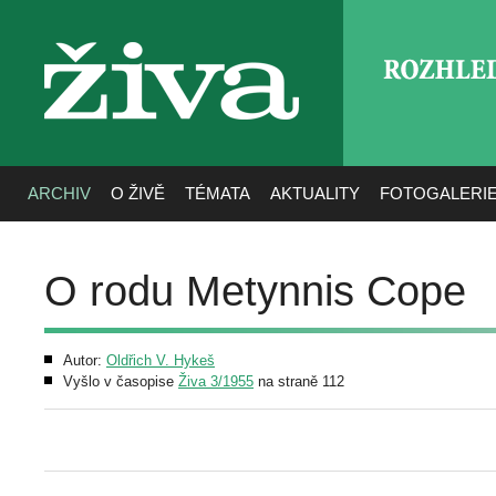
ROZHLE
živa
ARCHIV
O ŽIVĚ
TÉMATA
AKTUALITY
FOTOGALERI
O rodu Metynnis Cope
Autor:
Oldřich V. Hykeš
Vyšlo v časopise
Živa 3/1955
na straně 112