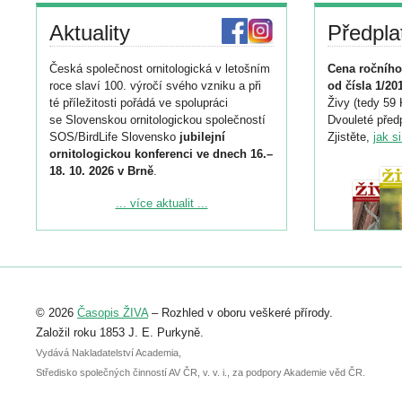
Aktuality
Předpla
Česká společnost ornitologická v letošním
Cena ročního
roce slaví 100. výročí svého vzniku a při
od čísla 1/20
té příležitosti pořádá ve spolupráci
Živy (tedy 59 
se Slovenskou ornitologickou společností
Dvouleté předp
SOS/BirdLife Slovensko
jubilejní
Zjistěte,
jak s
ornitologickou konferenci ve dnech 16.–
18. 10. 2026 v Brně
.
Podrobnější informace ke konferenci
... více aktualit ...
naleznete zde:
https://www.birdlife.cz/konference-2026/
Registrovat se můžete do 6. září.
Upozorňujeme, že termín pro odeslání
© 2026
Časopis ŽIVA
– Rozhled v oboru veškeré přírody.
abstraktu přihlášené přednášky nebo
posteru je už 30. června.
Založil roku 1853 J. E. Purkyně.
Vydává Nakladatelství Academia,
Středisko společných činností AV ČR, v. v. i., za podpory Akademie věd ČR.