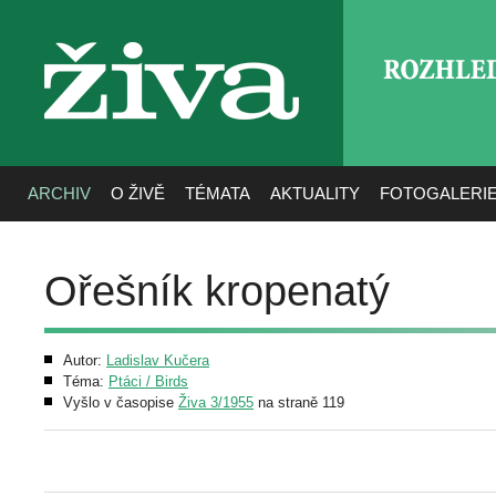
ROZHLE
živa
ARCHIV
O ŽIVĚ
TÉMATA
AKTUALITY
FOTOGALERI
Ořešník kropenatý
Autor:
Ladislav Kučera
Téma:
Ptáci / Birds
Vyšlo v časopise
Živa 3/1955
na straně 119