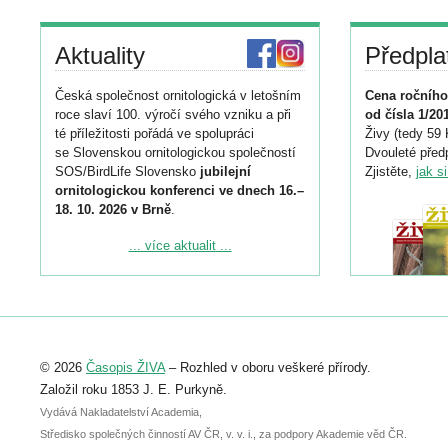
Aktuality
Předpla
Česká společnost ornitologická v letošním
Cena ročního
roce slaví 100. výročí svého vzniku a při
od čísla 1/20
té příležitosti pořádá ve spolupráci
Živy (tedy 59 
se Slovenskou ornitologickou společností
Dvouleté předp
SOS/BirdLife Slovensko
jubilejní
Zjistěte,
jak s
ornitologickou konferenci ve dnech 16.–
18. 10. 2026 v Brně
.
Podrobnější informace ke konferenci
... více aktualit ...
naleznete zde:
https://www.birdlife.cz/konference-2026/
Registrovat se můžete do 6. září.
Upozorňujeme, že termín pro odeslání
© 2026
Časopis ŽIVA
– Rozhled v oboru veškeré přírody.
abstraktu přihlášené přednášky nebo
posteru je už 30. června.
Založil roku 1853 J. E. Purkyně.
Vydává Nakladatelství Academia,
Středisko společných činností AV ČR, v. v. i., za podpory Akademie věd ČR.