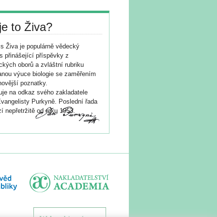
je to Živa?
s Živa je populárně vědecký
s přinášející příspěvky z
ických oborů a zvláštní rubriku
nou výuce biologie se zaměřením
novější poznatky.
je na odkaz svého zakladatele
vangelisty Purkyně. Poslední řada
í nepřetržitě od roku 1953.