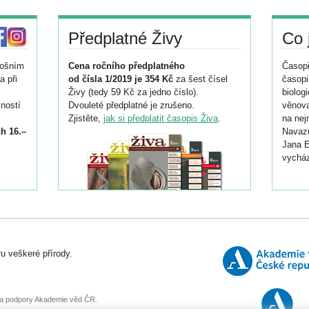
Předplatné Živy
Co 
tošním
Cena ročního předplatného
Časopi
a při
od čísla 1/2019 je 354 Kč
za šest čísel
časopi
Živy (tedy 59 Kč za jedno číslo).
biolog
ností
Dvouleté předplatné je zrušeno.
věnova
Zjistěte,
jak si předplatit časopis Živa
.
na nej
h 16.–
Navazu
Jana E
vycház
i
026/
ní
u veškeré přírody.
o
, za podpory Akademie věd ČR.