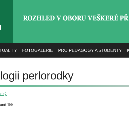
ROZHLED V OBORU VEŠ
TUALITY
FOTOGALERIE
PRO PEDAGOGY A STUDENTY
logii perlorodky
ňský
raně 155