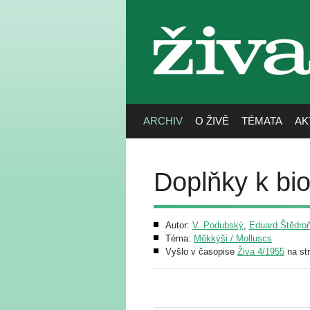
živa
ARCHIV
O ŽIVĚ
TÉMATA
AK
Doplňky k bio
Autor:
V. Podubský
,
Eduard Štědro
Téma:
Měkkýši / Molluscs
Vyšlo v časopise
Živa 4/1955
na st