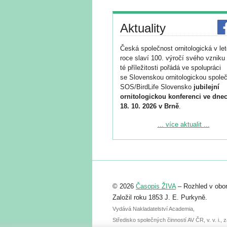
Aktuality
Česká společnost ornitologická v le
roce slaví 100. výročí svého vzniku 
té příležitosti pořádá ve spolupráci
se Slovenskou ornitologickou společ
SOS/BirdLife Slovensko
jubilejní
ornitologickou konferenci ve dnec
18. 10. 2026 v Brně
.
Podrobnější informace ke konferenc
... více aktualit ...
naleznete zde:
https://www.birdlife.cz/konference-2
Registrovat se můžete do 6. září.
Upozorňujeme, že termín pro odeslá
© 2026
Časopis ŽIVA
– Rozhled v obor
abstraktu přihlášené přednášky neb
posteru je už 30. června.
Založil roku 1853 J. E. Purkyně.
Vydává Nakladatelství Academia,
Středisko společných činností AV ČR, v. v. i.