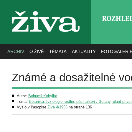
ROZHLE
živa
ARCHIV
O ŽIVĚ
TÉMATA
AKTUALITY
FOTOGALERI
Známé a dosažitelné vod
Autor:
Bohumil Kobylka
Téma:
Botanika, fyziologie rostlin, pěstitelství / Botany, plant phys
Vyšlo v časopise
Živa 4/1955
na straně 136