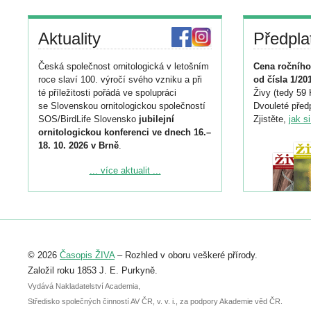
Aktuality
Předpla
Česká společnost ornitologická v letošním
Cena ročního
roce slaví 100. výročí svého vzniku a při
od čísla 1/20
té příležitosti pořádá ve spolupráci
Živy (tedy 59 
se Slovenskou ornitologickou společností
Dvouleté předp
SOS/BirdLife Slovensko
jubilejní
Zjistěte,
jak s
ornitologickou konferenci ve dnech 16.–
18. 10. 2026 v Brně
.
Podrobnější informace ke konferenci
... více aktualit ...
naleznete zde:
https://www.birdlife.cz/konference-2026/
Registrovat se můžete do 6. září.
Upozorňujeme, že termín pro odeslání
© 2026
Časopis ŽIVA
– Rozhled v oboru veškeré přírody.
abstraktu přihlášené přednášky nebo
posteru je už 30. června.
Založil roku 1853 J. E. Purkyně.
Vydává Nakladatelství Academia,
Středisko společných činností AV ČR, v. v. i., za podpory Akademie věd ČR.