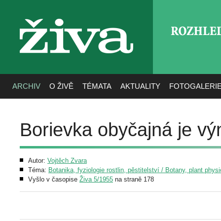
ROZHLE
živa
ARCHIV
O ŽIVĚ
TÉMATA
AKTUALITY
FOTOGALERI
Borievka obyčajná je vý
Autor:
Vojtěch Zvara
Téma:
Botanika, fyziologie rostlin, pěstitelství / Botany, plant phys
Vyšlo v časopise
Živa 5/1955
na straně 178