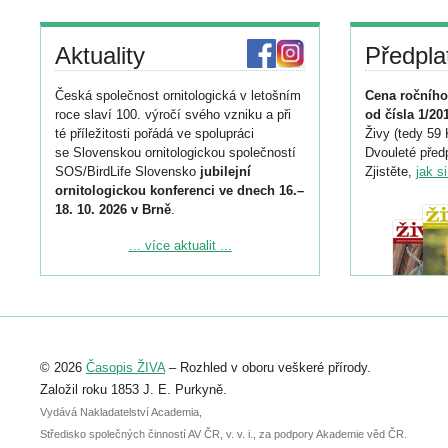
Aktuality
Předpla
Česká společnost ornitologická v letošním
Cena ročního
roce slaví 100. výročí svého vzniku a při
od čísla 1/20
té příležitosti pořádá ve spolupráci
Živy (tedy 59 
se Slovenskou ornitologickou společností
Dvouleté předp
SOS/BirdLife Slovensko
jubilejní
Zjistěte,
jak s
ornitologickou konferenci ve dnech 16.–
18. 10. 2026 v Brně
.
Podrobnější informace ke konferenci
... více aktualit ...
naleznete zde:
https://www.birdlife.cz/konference-2026/
Registrovat se můžete do 6. září.
Upozorňujeme, že termín pro odeslání
© 2026
Časopis ŽIVA
– Rozhled v oboru veškeré přírody.
abstraktu přihlášené přednášky nebo
posteru je už 30. června.
Založil roku 1853 J. E. Purkyně.
Vydává Nakladatelství Academia,
Středisko společných činností AV ČR, v. v. i., za podpory Akademie věd ČR.