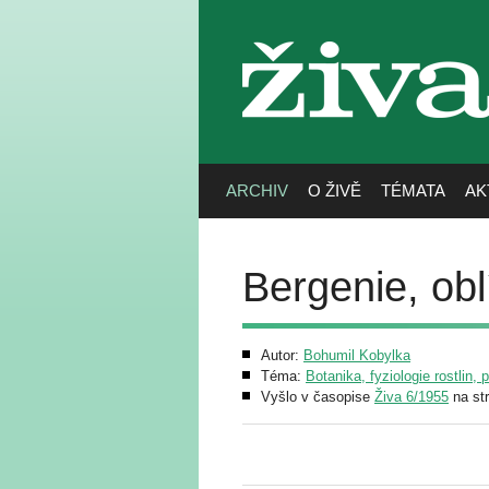
živa
ARCHIV
O ŽIVĚ
TÉMATA
AK
Bergenie, obl
Autor:
Bohumil Kobylka
Téma:
Botanika, fyziologie rostlin, 
Vyšlo v časopise
Živa 6/1955
na st