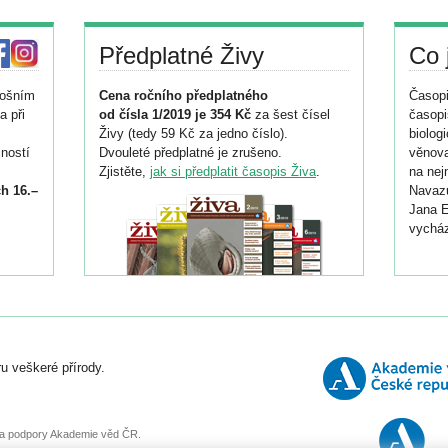
Předplatné Živy
Co 
tošním
Cena ročního předplatného
Časopi
a při
od čísla 1/2019 je 354 Kč
za šest čísel
časopi
Živy (tedy 59 Kč za jedno číslo).
biolog
ností
Dvouleté předplatné je zrušeno.
věnova
Zjistěte,
jak si předplatit časopis Živa
.
na nej
h 16.–
Navazu
Jana E
vycház
i
026/
ní
u veškeré přírody.
o
, za podpory Akademie věd ČR.