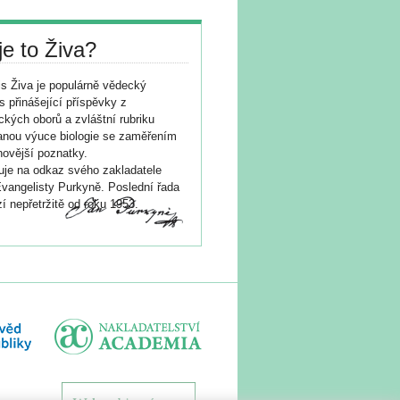
je to Živa?
s Živa je populárně vědecký
s přinášející příspěvky z
ických oborů a zvláštní rubriku
nou výuce biologie se zaměřením
novější poznatky.
je na odkaz svého zakladatele
vangelisty Purkyně. Poslední řada
í nepřetržitě od roku 1953.