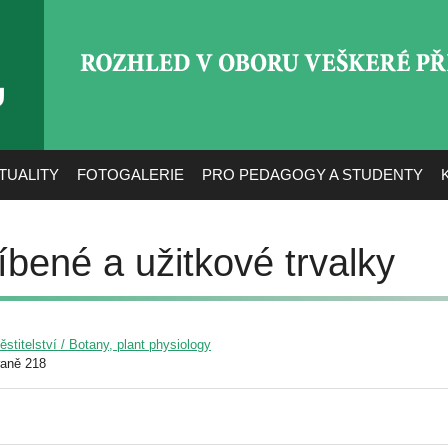
ROZHLED V OBORU VEŠ
TUALITY
FOTOGALERIE
PRO PEDAGOGY A STUDENTY
íbené a užitkové trvalky
pěstitelství / Botany, plant physiology
raně 218