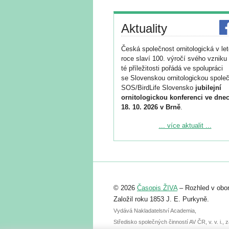
Aktuality
Česká společnost ornitologická v le
roce slaví 100. výročí svého vzniku 
té příležitosti pořádá ve spolupráci
se Slovenskou ornitologickou společ
SOS/BirdLife Slovensko
jubilejní
ornitologickou konferenci ve dnec
18. 10. 2026 v Brně
.
Podrobnější informace ke konferenc
... více aktualit ...
naleznete zde:
https://www.birdlife.cz/konference-2
Registrovat se můžete do 6. září.
Upozorňujeme, že termín pro odeslá
© 2026
Časopis ŽIVA
– Rozhled v obor
abstraktu přihlášené přednášky neb
posteru je už 30. června.
Založil roku 1853 J. E. Purkyně.
Vydává Nakladatelství Academia,
Středisko společných činností AV ČR, v. v. i.