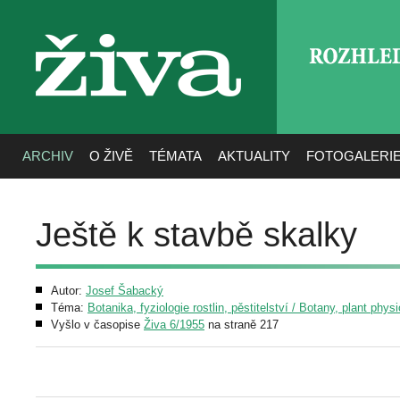
ROZHLE
živa
ARCHIV
O ŽIVĚ
TÉMATA
AKTUALITY
FOTOGALERI
Ještě k stavbě skalky
Autor:
Josef Šabacký
Téma:
Botanika, fyziologie rostlin, pěstitelství / Botany, plant phys
Vyšlo v časopise
Živa 6/1955
na straně 217