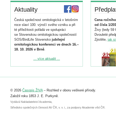
Aktuality
Předpla
Česká společnost ornitologická v letošním
Cena ročního
roce slaví 100. výročí svého vzniku a při
od čísla 1/20
té příležitosti pořádá ve spolupráci
Živy (tedy 59 
se Slovenskou ornitologickou společností
Dvouleté předp
SOS/BirdLife Slovensko
jubilejní
Zjistěte,
jak s
ornitologickou konferenci ve dnech 16.–
18. 10. 2026 v Brně
.
Podrobnější informace ke konferenci
... více aktualit ...
naleznete zde:
https://www.birdlife.cz/konference-2026/
Registrovat se můžete do 6. září.
Upozorňujeme, že termín pro odeslání
© 2026
Časopis ŽIVA
– Rozhled v oboru veškeré přírody.
abstraktu přihlášené přednášky nebo
posteru je už 30. června.
Založil roku 1853 J. E. Purkyně.
Vydává Nakladatelství Academia,
Středisko společných činností AV ČR, v. v. i., za podpory Akademie věd ČR.