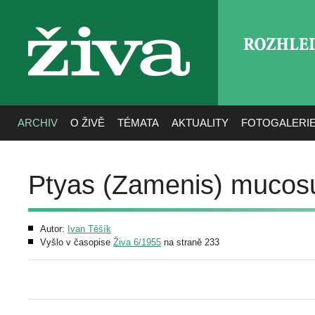
ROZHLE
živa
ARCHIV
O ŽIVĚ
TÉMATA
AKTUALITY
FOTOGALERI
Ptyas (Zamenis) mucos
Autor:
Ivan Těšík
Vyšlo v časopise
Živa 6/1955
na straně 233