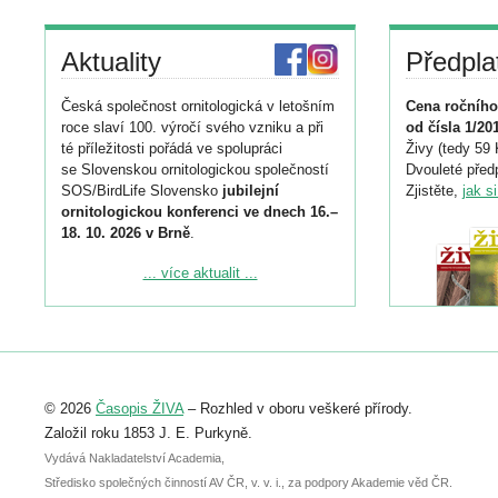
Aktuality
Předpla
Česká společnost ornitologická v letošním
Cena ročního
roce slaví 100. výročí svého vzniku a při
od čísla 1/20
té příležitosti pořádá ve spolupráci
Živy (tedy 59 
se Slovenskou ornitologickou společností
Dvouleté předp
SOS/BirdLife Slovensko
jubilejní
Zjistěte,
jak s
ornitologickou konferenci ve dnech 16.–
18. 10. 2026 v Brně
.
Podrobnější informace ke konferenci
... více aktualit ...
naleznete zde:
https://www.birdlife.cz/konference-2026/
Registrovat se můžete do 6. září.
Upozorňujeme, že termín pro odeslání
© 2026
Časopis ŽIVA
– Rozhled v oboru veškeré přírody.
abstraktu přihlášené přednášky nebo
posteru je už 30. června.
Založil roku 1853 J. E. Purkyně.
Vydává Nakladatelství Academia,
Středisko společných činností AV ČR, v. v. i., za podpory Akademie věd ČR.