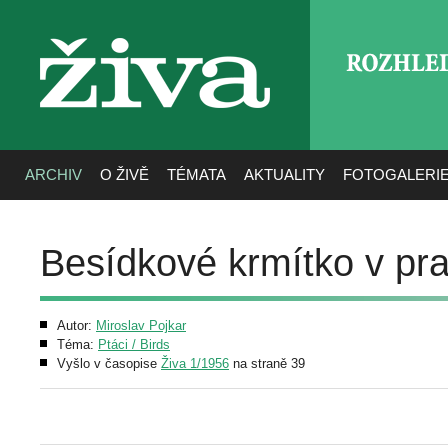
ROZHLE
živa
ARCHIV
O ŽIVĚ
TÉMATA
AKTUALITY
FOTOGALERI
Besídkové krmítko v pra
Autor:
Miroslav Pojkar
Téma:
Ptáci / Birds
Vyšlo v časopise
Živa 1/1956
na straně 39