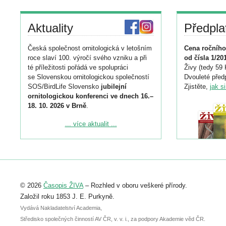
Aktuality
Předpla
Česká společnost ornitologická v letošním
Cena ročního
roce slaví 100. výročí svého vzniku a při
od čísla 1/20
té příležitosti pořádá ve spolupráci
Živy (tedy 59 
se Slovenskou ornitologickou společností
Dvouleté předp
SOS/BirdLife Slovensko
jubilejní
Zjistěte,
jak s
ornitologickou konferenci ve dnech 16.–
18. 10. 2026 v Brně
.
Podrobnější informace ke konferenci
... více aktualit ...
naleznete zde:
https://www.birdlife.cz/konference-2026/
Registrovat se můžete do 6. září.
Upozorňujeme, že termín pro odeslání
© 2026
Časopis ŽIVA
– Rozhled v oboru veškeré přírody.
abstraktu přihlášené přednášky nebo
posteru je už 30. června.
Založil roku 1853 J. E. Purkyně.
Vydává Nakladatelství Academia,
Středisko společných činností AV ČR, v. v. i., za podpory Akademie věd ČR.