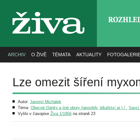
ROZHLE
živa
ARCHIV
O ŽIVĚ
TÉMATA
AKTUALITY
FOTOGALERI
Lze omezit šíření myxo
Autor:
Jaromír Michálek
Téma:
Obecné články a jiné obory (geovědy, lékařství aj.) /
,
Savci
Vyšlo v časopise
Živa 1/1956
na straně 23