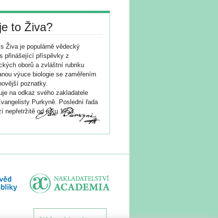
je to Živa?
s Živa je populárně vědecký
s přinášející příspěvky z
ických oborů a zvláštní rubriku
nou výuce biologie se zaměřením
novější poznatky.
je na odkaz svého zakladatele
vangelisty Purkyně. Poslední řada
í nepřetržitě od roku 1953.