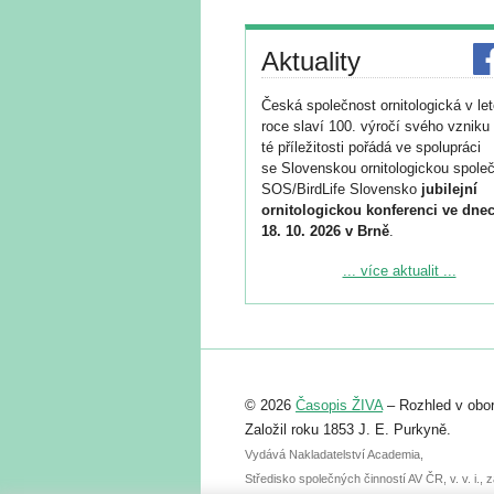
Aktuality
Česká společnost ornitologická v le
roce slaví 100. výročí svého vzniku 
té příležitosti pořádá ve spolupráci
se Slovenskou ornitologickou společ
SOS/BirdLife Slovensko
jubilejní
ornitologickou konferenci ve dnec
18. 10. 2026 v Brně
.
Podrobnější informace ke konferenc
... více aktualit ...
naleznete zde:
https://www.birdlife.cz/konference-2
Registrovat se můžete do 6. září.
Upozorňujeme, že termín pro odeslá
© 2026
Časopis ŽIVA
– Rozhled v obor
abstraktu přihlášené přednášky neb
posteru je už 30. června.
Založil roku 1853 J. E. Purkyně.
Vydává Nakladatelství Academia,
Středisko společných činností AV ČR, v. v. i.