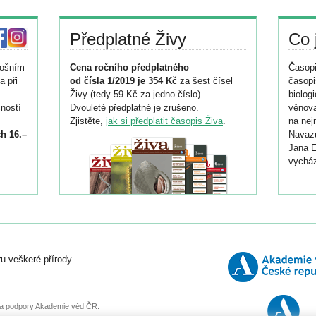
Předplatné Živy
Co 
tošním
Cena ročního předplatného
Časopi
a při
od čísla 1/2019 je 354 Kč
za šest čísel
časopi
Živy (tedy 59 Kč za jedno číslo).
biolog
ností
Dvouleté předplatné je zrušeno.
věnova
Zjistěte,
jak si předplatit časopis Živa
.
na nej
h 16.–
Navazu
Jana E
vycház
i
026/
ní
u veškeré přírody.
o
, za podpory Akademie věd ČR.