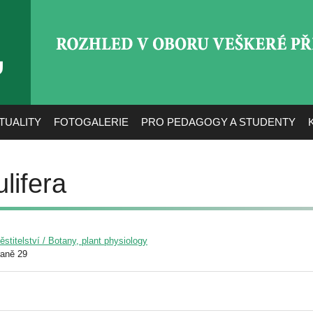
ROZHLED V OBORU VEŠ
TUALITY
FOTOGALERIE
PRO PEDAGOGY A STUDENTY
ulifera
pěstitelství / Botany, plant physiology
raně 29