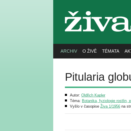
živa
ARCHIV
O ŽIVĚ
TÉMATA
AK
Pitularia glob
Autor:
Oldřich Kapler
Téma:
Botanika, fyziologie rostlin, 
Vyšlo v časopise
Živa 1/1956
na st