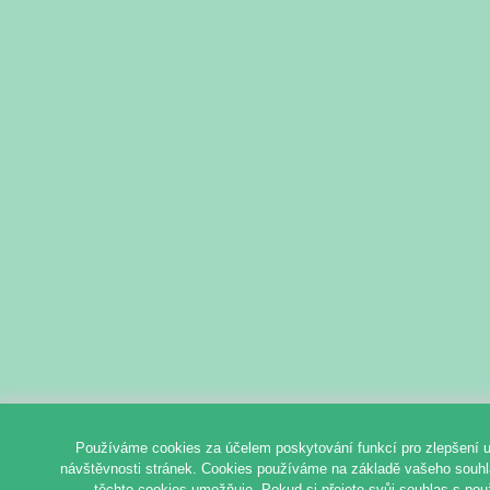
Používáme cookies za účelem poskytování funkcí pro zlepšení u
návštěvnosti stránek. Cookies používáme na základě vašeho souhlas
těchto cookies umožňuje. Pokud si přejete svůj souhlas s pou