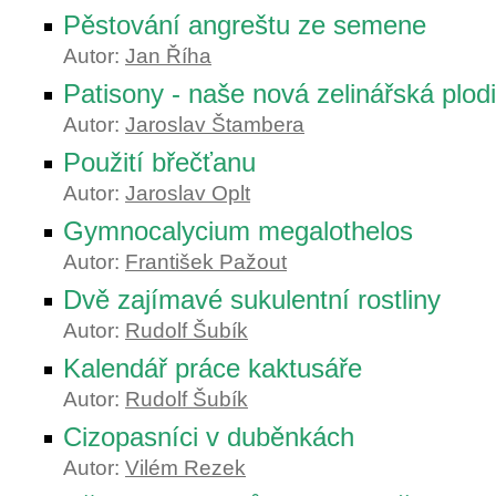
Pěstování angreštu ze semene
Autor:
Jan Říha
Patisony - naše nová zelinářská plod
Autor:
Jaroslav Štambera
Použití břečťanu
Autor:
Jaroslav Oplt
Gymnocalycium megalothelos
Autor:
František Pažout
Dvě zajímavé sukulentní rostliny
Autor:
Rudolf Šubík
Kalendář práce kaktusáře
Autor:
Rudolf Šubík
Cizopasníci v duběnkách
Autor:
Vilém Rezek