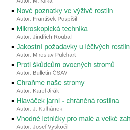
Autor:
M. Klika
Nové poznatky ve výživě rostlin
Autor:
František Pospíšil
Mikroskopická technika
Autor:
Jindřich Roubal
Jakostní požadavky u léčivých rostlin
Autor:
Miroslav Pulchart
Proti škůdcům ovocných stromů
Autor:
Bulletin ČSAV
Chraňme naše stromy
Autor:
Karel Jirák
Hlaváček jarní - chráněná rostlina
Autor:
J. Kulhánek
Vhodné letničky pro malé a velké za
Autor:
Josef Vyskočil