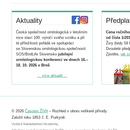
Aktuality
Předpla
Česká společnost ornitologická v letošním
Cena ročního
roce slaví 100. výročí svého vzniku a při
od čísla 1/20
té příležitosti pořádá ve spolupráci
Živy (tedy 59 
se Slovenskou ornitologickou společností
Dvouleté předp
SOS/BirdLife Slovensko
jubilejní
Zjistěte,
jak s
ornitologickou konferenci ve dnech 16.–
18. 10. 2026 v Brně
.
Podrobnější informace ke konferenci
... více aktualit ...
naleznete zde:
https://www.birdlife.cz/konference-2026/
Registrovat se můžete do 6. září.
Upozorňujeme, že termín pro odeslání
© 2026
Časopis ŽIVA
– Rozhled v oboru veškeré přírody.
abstraktu přihlášené přednášky nebo
posteru je už 30. června.
Založil roku 1853 J. E. Purkyně.
Vydává Nakladatelství Academia,