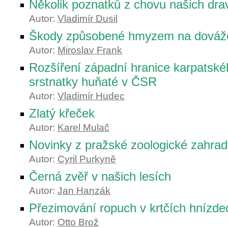
Několik poznatků z chovu našich dra
Autor:
Vladimír Dusil
Škody způsobené hmyzem na dováž
Autor:
Miroslav Frank
Rozšíření západní hranice karpatsk
srstnatky huňaté v ČSR
Autor:
Vladimír Hudec
Zlatý křeček
Autor:
Karel Mulač
Novinky z pražské zoologické zahrad
Autor:
Cyril Purkyně
Černá zvěř v našich lesích
Autor:
Jan Hanzák
Přezimování ropuch v krtčích hnízde
Autor:
Otto Brož