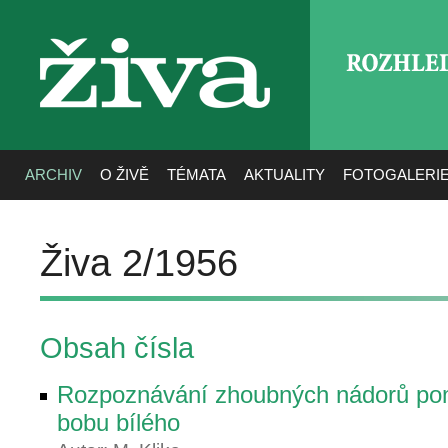
ROZHLE
živa
ARCHIV
O ŽIVĚ
TÉMATA
AKTUALITY
FOTOGALERI
Živa 2/1956
Obsah čísla
Rozpoznávání zhoubných nádorů pom
bobu bílého