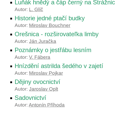
Luňák hnědý a čáp černý na Strážni
Autor:
L. Glíč
Historie jedné ptačí budky
Autor:
Miroslav Bouchner
Orešnica - rozširovateľka limby
Autor:
Ján Juračka
Poznámky o jestřábu lesním
Autor:
V. Fábera
Hnízdění astrilda šedého v zajetí
Autor:
Miroslav Pojkar
Dějiny ovocnictví
Autor:
Jaroslav Oplt
Sadovnictví
Autor:
Antonín Příhoda