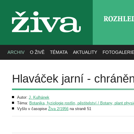
ROZHLE
živa
ARCHIV
O ŽIVĚ
TÉMATA
AKTUALITY
FOTOGALERI
Hlaváček jarní - chráněn
Autor:
J. Kulhánek
Téma:
Botanika, fyziologie rostlin, pěstitelství / Botany, plant phys
Vyšlo v časopise
Živa 2/1956
na straně 51