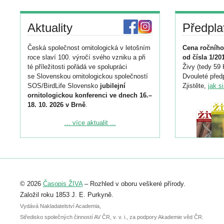
Aktuality
Předpla
Česká společnost ornitologická v letošním
Cena ročního
roce slaví 100. výročí svého vzniku a při
od čísla 1/20
té příležitosti pořádá ve spolupráci
Živy (tedy 59 
se Slovenskou ornitologickou společností
Dvouleté předp
SOS/BirdLife Slovensko
jubilejní
Zjistěte,
jak s
ornitologickou konferenci ve dnech 16.–
18. 10. 2026 v Brně
.
Podrobnější informace ke konferenci
... více aktualit ...
naleznete zde:
https://www.birdlife.cz/konference-2026/
Registrovat se můžete do 6. září.
Upozorňujeme, že termín pro odeslání
© 2026
Časopis ŽIVA
– Rozhled v oboru veškeré přírody.
abstraktu přihlášené přednášky nebo
posteru je už 30. června.
Založil roku 1853 J. E. Purkyně.
Vydává Nakladatelství Academia,
Středisko společných činností AV ČR, v. v. i., za podpory Akademie věd ČR.