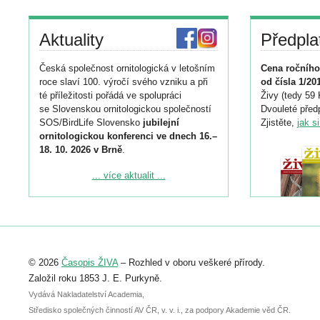
Aktuality
Předpla
Česká společnost ornitologická v letošním
Cena ročního
roce slaví 100. výročí svého vzniku a při
od čísla 1/20
té příležitosti pořádá ve spolupráci
Živy (tedy 59 
se Slovenskou ornitologickou společností
Dvouleté předp
SOS/BirdLife Slovensko
jubilejní
Zjistěte,
jak s
ornitologickou konferenci ve dnech 16.–
18. 10. 2026 v Brně
.
Podrobnější informace ke konferenci
... více aktualit ...
naleznete zde:
https://www.birdlife.cz/konference-2026/
Registrovat se můžete do 6. září.
Upozorňujeme, že termín pro odeslání
© 2026
Časopis ŽIVA
– Rozhled v oboru veškeré přírody.
abstraktu přihlášené přednášky nebo
posteru je už 30. června.
Založil roku 1853 J. E. Purkyně.
Vydává Nakladatelství Academia,
Středisko společných činností AV ČR, v. v. i., za podpory Akademie věd ČR.