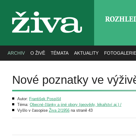
ROZHLE
živa
ARCHIV
O ŽIVĚ
TÉMATA
AKTUALITY
FOTOGALERI
Nové poznatky ve výživě
Autor:
František Pospíšil
Téma:
Obecné články a jiné obory (geovědy, lékařství aj.) /
Vyšlo v časopise
Živa 2/1956
na straně 43