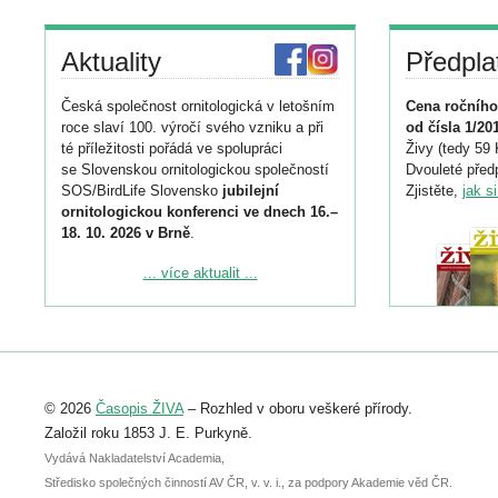
Aktuality
Předpla
Česká společnost ornitologická v letošním
Cena ročního
roce slaví 100. výročí svého vzniku a při
od čísla 1/20
té příležitosti pořádá ve spolupráci
Živy (tedy 59 
se Slovenskou ornitologickou společností
Dvouleté předp
SOS/BirdLife Slovensko
jubilejní
Zjistěte,
jak s
ornitologickou konferenci ve dnech 16.–
18. 10. 2026 v Brně
.
Podrobnější informace ke konferenci
... více aktualit ...
naleznete zde:
https://www.birdlife.cz/konference-2026/
Registrovat se můžete do 6. září.
Upozorňujeme, že termín pro odeslání
© 2026
Časopis ŽIVA
– Rozhled v oboru veškeré přírody.
abstraktu přihlášené přednášky nebo
posteru je už 30. června.
Založil roku 1853 J. E. Purkyně.
Vydává Nakladatelství Academia,
Středisko společných činností AV ČR, v. v. i., za podpory Akademie věd ČR.