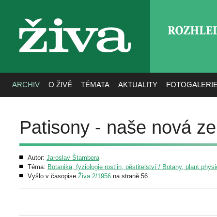
ROZHLE
živa
ARCHIV
O ŽIVĚ
TÉMATA
AKTUALITY
FOTOGALERI
Patisony - naše nová ze
Autor:
Jaroslav Štambera
Téma:
Botanika, fyziologie rostlin, pěstitelství / Botany, plant phys
Vyšlo v časopise
Živa 2/1956
na straně 56