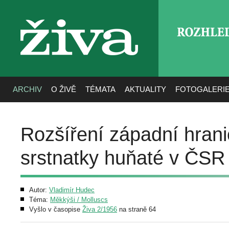
ROZHLE
živa
ARCHIV
O ŽIVĚ
TÉMATA
AKTUALITY
FOTOGALERI
Rozšíření západní hran
srstnatky huňaté v ČSR
Autor:
Vladimír Hudec
Téma:
Měkkýši / Molluscs
Vyšlo v časopise
Živa 2/1956
na straně 64