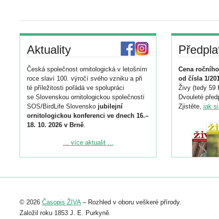
Aktuality
Předpla
Česká společnost ornitologická v letošním
Cena ročního
roce slaví 100. výročí svého vzniku a při
od čísla 1/20
té příležitosti pořádá ve spolupráci
Živy (tedy 59 
se Slovenskou ornitologickou společností
Dvouleté předp
SOS/BirdLife Slovensko
jubilejní
Zjistěte,
jak s
ornitologickou konferenci ve dnech 16.–
18. 10. 2026 v Brně
.
Podrobnější informace ke konferenci
... více aktualit ...
naleznete zde:
https://www.birdlife.cz/konference-2026/
Registrovat se můžete do 6. září.
Upozorňujeme, že termín pro odeslání
© 2026
Časopis ŽIVA
– Rozhled v oboru veškeré přírody.
abstraktu přihlášené přednášky nebo
posteru je už 30. června.
Založil roku 1853 J. E. Purkyně.