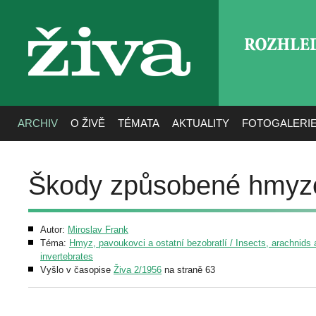
ROZHLE
živa
ARCHIV
O ŽIVĚ
TÉMATA
AKTUALITY
FOTOGALERI
Škody způsobené hmyz
Autor:
Miroslav Frank
Téma:
Hmyz, pavoukovci a ostatní bezobratlí / Insects, arachnids 
invertebrates
Vyšlo v časopise
Živa 2/1956
na straně 63