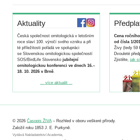
Aktuality
Předpla
Česká společnost ornitologická v letošním
Cena ročního
roce slaví 100. výročí svého vzniku a při
od čísla 1/20
té příležitosti pořádá ve spolupráci
Živy (tedy 59 
se Slovenskou ornitologickou společností
Dvouleté předp
SOS/BirdLife Slovensko
jubilejní
Zjistěte,
jak s
ornitologickou konferenci ve dnech 16.–
18. 10. 2026 v Brně
.
Podrobnější informace ke konferenci
... více aktualit ...
naleznete zde:
https://www.birdlife.cz/konference-2026/
Registrovat se můžete do 6. září.
Upozorňujeme, že termín pro odeslání
© 2026
Časopis ŽIVA
– Rozhled v oboru veškeré přírody.
abstraktu přihlášené přednášky nebo
posteru je už 30. června.
Založil roku 1853 J. E. Purkyně.
Vydává Nakladatelství Academia,