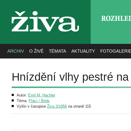
ROZHLE
živa
ARCHIV
O ŽIVĚ
TÉMATA
AKTUALITY
FOTOGALERI
Hnízdění vlhy pestré na
Autor:
Emil M. Hachler
Téma:
Ptáci / Birds
Vyšlo v časopise
Živa 3/1956
na straně 115