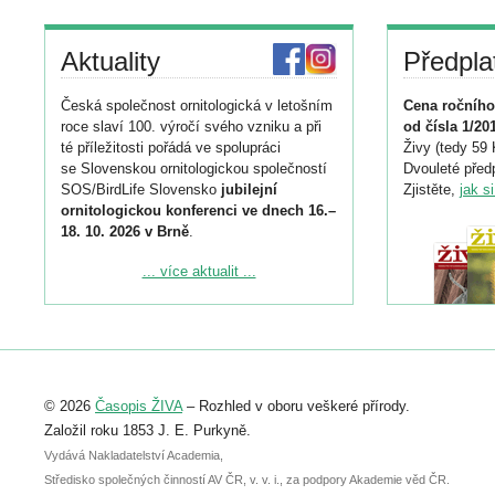
Aktuality
Předpla
Česká společnost ornitologická v letošním
Cena ročního
roce slaví 100. výročí svého vzniku a při
od čísla 1/20
té příležitosti pořádá ve spolupráci
Živy (tedy 59 
se Slovenskou ornitologickou společností
Dvouleté předp
SOS/BirdLife Slovensko
jubilejní
Zjistěte,
jak s
ornitologickou konferenci ve dnech 16.–
18. 10. 2026 v Brně
.
Podrobnější informace ke konferenci
... více aktualit ...
naleznete zde:
https://www.birdlife.cz/konference-2026/
Registrovat se můžete do 6. září.
Upozorňujeme, že termín pro odeslání
© 2026
Časopis ŽIVA
– Rozhled v oboru veškeré přírody.
abstraktu přihlášené přednášky nebo
posteru je už 30. června.
Založil roku 1853 J. E. Purkyně.
Vydává Nakladatelství Academia,
Středisko společných činností AV ČR, v. v. i., za podpory Akademie věd ČR.