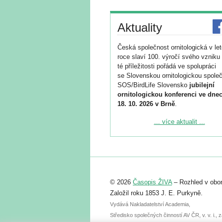
Aktuality
Česká společnost ornitologická v le
roce slaví 100. výročí svého vzniku 
té příležitosti pořádá ve spolupráci
se Slovenskou ornitologickou společ
SOS/BirdLife Slovensko
jubilejní
ornitologickou konferenci ve dnec
18. 10. 2026 v Brně
.
Podrobnější informace ke konferenc
... více aktualit ...
naleznete zde:
https://www.birdlife.cz/konference-2
Registrovat se můžete do 6. září.
Upozorňujeme, že termín pro odeslá
© 2026
Časopis ŽIVA
– Rozhled v obor
abstraktu přihlášené přednášky neb
posteru je už 30. června.
Založil roku 1853 J. E. Purkyně.
Vydává Nakladatelství Academia,
Středisko společných činností AV ČR, v. v. i.