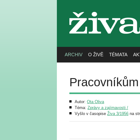
živa
ARCHIV
O ŽIVĚ
TÉMATA
AK
Pracovníkům 
Autor:
Ota Oliva
Téma:
Zprávy a zajímavosti /
Vyšlo v časopise
Živa 3/1956
na st