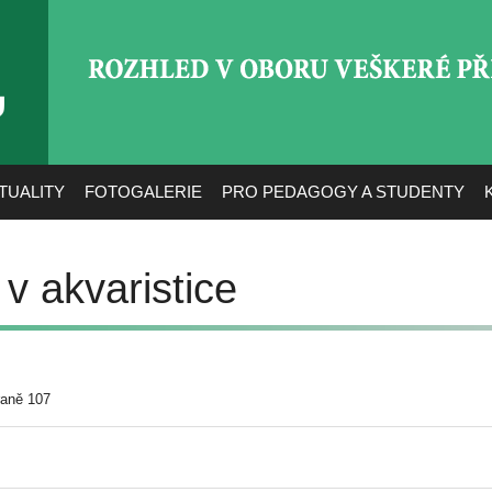
ROZHLED V OBORU VEŠ
TUALITY
FOTOGALERIE
PRO PEDAGOGY A STUDENTY
v akvaristice
raně 107