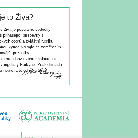
je to Živa?
s Živa je populárně vědecký
s přinášející příspěvky z
ických oborů a zvláštní rubriku
nou výuce biologie se zaměřením
novější poznatky.
je na odkaz svého zakladatele
vangelisty Purkyně. Poslední řada
í nepřetržitě od roku 1953.