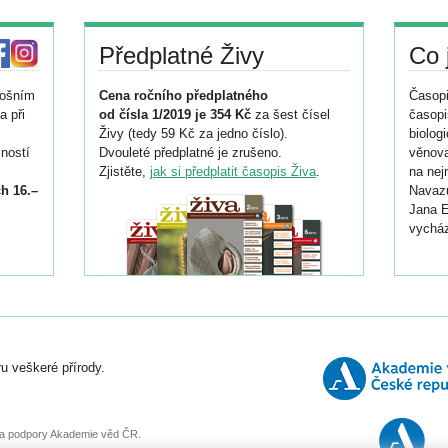
Předplatné Živy
Co 
tošním
Cena ročního předplatného
Časopi
a při
od čísla 1/2019 je 354 Kč
za šest čísel
časopi
Živy (tedy 59 Kč za jedno číslo).
biolog
ností
Dvouleté předplatné je zrušeno.
věnova
Zjistěte,
jak si předplatit časopis Živa
.
na nej
h 16.–
Navazu
Jana E
vycház
i
026/
ní
u veškeré přírody.
o
, za podpory Akademie věd ČR.