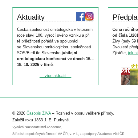
Aktuality
Předpla
Česká společnost ornitologická v letošním
Cena ročního
roce slaví 100. výročí svého vzniku a při
od čísla 1/20
té příležitosti pořádá ve spolupráci
Živy (tedy 59 
se Slovenskou ornitologickou společností
Dvouleté předp
SOS/BirdLife Slovensko
jubilejní
Zjistěte,
jak s
ornitologickou konferenci ve dnech 16.–
18. 10. 2026 v Brně
.
Podrobnější informace ke konferenci
... více aktualit ...
naleznete zde:
https://www.birdlife.cz/konference-2026/
Registrovat se můžete do 6. září.
Upozorňujeme, že termín pro odeslání
© 2026
Časopis ŽIVA
– Rozhled v oboru veškeré přírody.
abstraktu přihlášené přednášky nebo
posteru je už 30. června.
Založil roku 1853 J. E. Purkyně.
Vydává Nakladatelství Academia,
Středisko společných činností AV ČR, v. v. i., za podpory Akademie věd ČR.