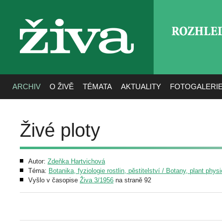
ROZHLE
živa
ARCHIV
O ŽIVĚ
TÉMATA
AKTUALITY
FOTOGALERI
Živé ploty
Autor:
Zdeňka Hartvichová
Téma:
Botanika, fyziologie rostlin, pěstitelství / Botany, plant phys
Vyšlo v časopise
Živa 3/1956
na straně 92