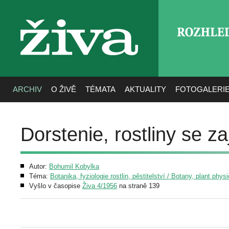
ROZHLE
živa
ARCHIV
O ŽIVĚ
TÉMATA
AKTUALITY
FOTOGALERI
Dorstenie, rostliny se 
Autor:
Bohumil Kobylka
Téma:
Botanika, fyziologie rostlin, pěstitelství / Botany, plant phys
Vyšlo v časopise
Živa 4/1956
na straně 139