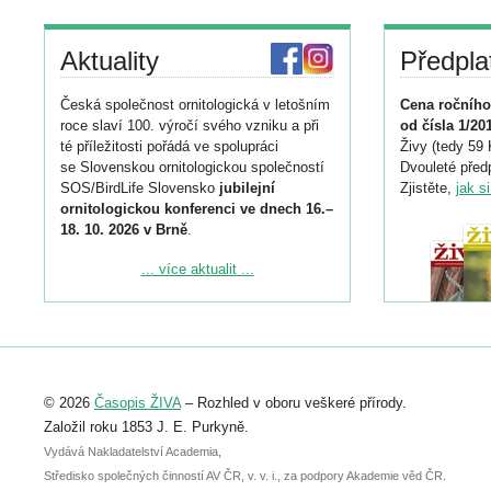
Aktuality
Předpla
Česká společnost ornitologická v letošním
Cena ročního
roce slaví 100. výročí svého vzniku a při
od čísla 1/20
té příležitosti pořádá ve spolupráci
Živy (tedy 59 
se Slovenskou ornitologickou společností
Dvouleté předp
SOS/BirdLife Slovensko
jubilejní
Zjistěte,
jak s
ornitologickou konferenci ve dnech 16.–
18. 10. 2026 v Brně
.
Podrobnější informace ke konferenci
... více aktualit ...
naleznete zde:
https://www.birdlife.cz/konference-2026/
Registrovat se můžete do 6. září.
Upozorňujeme, že termín pro odeslání
© 2026
Časopis ŽIVA
– Rozhled v oboru veškeré přírody.
abstraktu přihlášené přednášky nebo
posteru je už 30. června.
Založil roku 1853 J. E. Purkyně.
Vydává Nakladatelství Academia,
Středisko společných činností AV ČR, v. v. i., za podpory Akademie věd ČR.