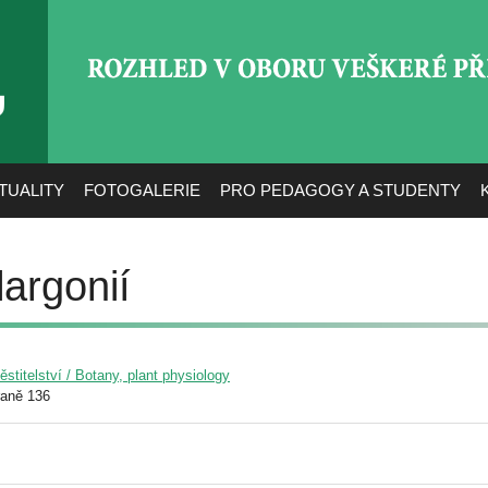
ROZHLED V OBORU VEŠ
TUALITY
FOTOGALERIE
PRO PEDAGOGY A STUDENTY
argonií
pěstitelství / Botany, plant physiology
raně 136