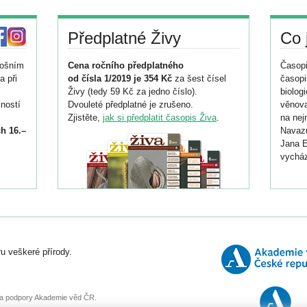
Předplatné Živy
Co 
tošním
Cena ročního předplatného
Časopi
a při
od čísla 1/2019 je 354 Kč
za šest čísel
časopi
Živy (tedy 59 Kč za jedno číslo).
biolog
ností
Dvouleté předplatné je zrušeno.
věnova
Zjistěte,
jak si předplatit časopis Živa
.
na nej
h 16.–
Navazu
Jana E
vycház
i
026/
ní
u veškeré přírody.
o
, za podpory Akademie věd ČR.