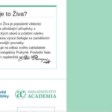
je to Živa?
s Živa je populárně vědecký
s přinášející příspěvky z
ických oborů a zvláštní rubriku
nou výuce biologie se zaměřením
novější poznatky.
je na odkaz svého zakladatele
vangelisty Purkyně. Poslední řada
í nepřetržitě od roku 1953.