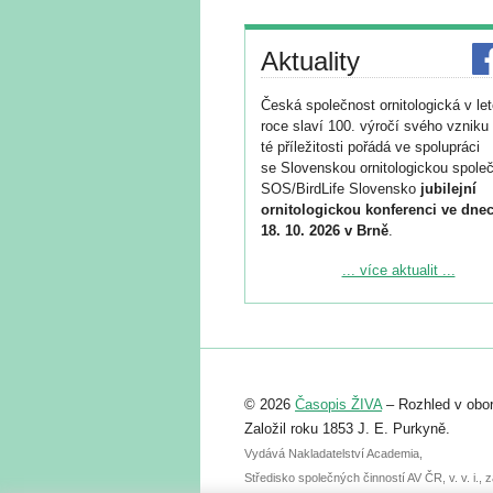
Aktuality
Česká společnost ornitologická v le
roce slaví 100. výročí svého vzniku 
té příležitosti pořádá ve spolupráci
se Slovenskou ornitologickou společ
SOS/BirdLife Slovensko
jubilejní
ornitologickou konferenci ve dnec
18. 10. 2026 v Brně
.
Podrobnější informace ke konferenc
... více aktualit ...
naleznete zde:
https://www.birdlife.cz/konference-2
Registrovat se můžete do 6. září.
Upozorňujeme, že termín pro odeslá
© 2026
Časopis ŽIVA
– Rozhled v obor
abstraktu přihlášené přednášky neb
posteru je už 30. června.
Založil roku 1853 J. E. Purkyně.
Vydává Nakladatelství Academia,
Středisko společných činností AV ČR, v. v. i.