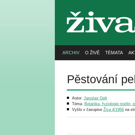
živa
ARCHIV
O ŽIVĚ
TÉMATA
AK
Pěstování pel
Autor:
Jaroslav Oplt
Téma:
Botanika, fyziologie rostlin, 
Vyšlo v časopise
Živa 4/1956
na st