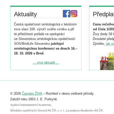
Aktuality
Předpla
Česká společnost ornitologická v letošním
Cena ročního
roce slaví 100. výročí svého vzniku a při
od čísla 1/20
té příležitosti pořádá ve spolupráci
Živy (tedy 59 
se Slovenskou ornitologickou společností
Dvouleté předp
SOS/BirdLife Slovensko
jubilejní
Zjistěte,
jak s
ornitologickou konferenci ve dnech 16.–
18. 10. 2026 v Brně
.
Podrobnější informace ke konferenci
... více aktualit ...
naleznete zde:
https://www.birdlife.cz/konference-2026/
Registrovat se můžete do 6. září.
Upozorňujeme, že termín pro odeslání
© 2026
Časopis ŽIVA
– Rozhled v oboru veškeré přírody.
abstraktu přihlášené přednášky nebo
posteru je už 30. června.
Založil roku 1853 J. E. Purkyně.
Vydává Nakladatelství Academia,
Středisko společných činností AV ČR, v. v. i., za podpory Akademie věd ČR.