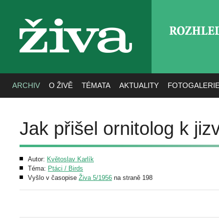
ROZHLE
živa
ARCHIV
O ŽIVĚ
TÉMATA
AKTUALITY
FOTOGALERI
Jak přišel ornitolog k ji
Autor:
Květoslav Karlík
Téma:
Ptáci / Birds
Vyšlo v časopise
Živa 5/1956
na straně 198