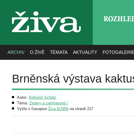
ROZHLE
živa
ARCHIV
O ŽIVĚ
TÉMATA
AKTUALITY
FOTOGALERI
Brněnská výstava kaktu
Autor:
Bohumil Schütz
Téma:
Zprávy a zajímavosti /
Vyšlo v časopise
Živa 6/1956
na straně 217