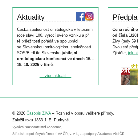
Aktuality
Předpla
Česká společnost ornitologická v letošním
Cena ročního
roce slaví 100. výročí svého vzniku a při
od čísla 1/20
té příležitosti pořádá ve spolupráci
Živy (tedy 59 
se Slovenskou ornitologickou společností
Dvouleté předp
SOS/BirdLife Slovensko
jubilejní
Zjistěte,
jak s
ornitologickou konferenci ve dnech 16.–
18. 10. 2026 v Brně
.
Podrobnější informace ke konferenci
... více aktualit ...
naleznete zde:
https://www.birdlife.cz/konference-2026/
Registrovat se můžete do 6. září.
Upozorňujeme, že termín pro odeslání
© 2026
Časopis ŽIVA
– Rozhled v oboru veškeré přírody.
abstraktu přihlášené přednášky nebo
posteru je už 30. června.
Založil roku 1853 J. E. Purkyně.
Vydává Nakladatelství Academia,
Středisko společných činností AV ČR, v. v. i., za podpory Akademie věd ČR.