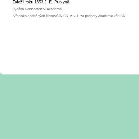
posteru je už 30. června.
Založil roku 1853 J. E. Purkyně.
Vydává Nakladatelství Academia,
Středisko společných činností AV ČR, v. v. i., za podpory Akademie věd ČR.