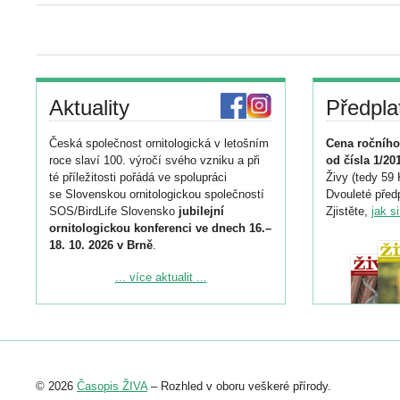
Aktuality
Předpla
Česká společnost ornitologická v letošním
Cena ročního
roce slaví 100. výročí svého vzniku a při
od čísla 1/20
té příležitosti pořádá ve spolupráci
Živy (tedy 59 
se Slovenskou ornitologickou společností
Dvouleté předp
SOS/BirdLife Slovensko
jubilejní
Zjistěte,
jak s
ornitologickou konferenci ve dnech 16.–
18. 10. 2026 v Brně
.
Podrobnější informace ke konferenci
... více aktualit ...
naleznete zde:
https://www.birdlife.cz/konference-2026/
Registrovat se můžete do 6. září.
Upozorňujeme, že termín pro odeslání
© 2026
Časopis ŽIVA
– Rozhled v oboru veškeré přírody.
abstraktu přihlášené přednášky nebo