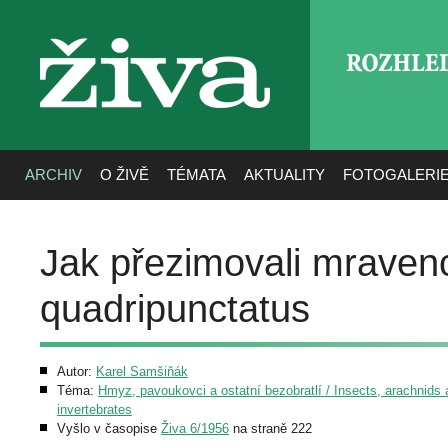
ROZHLE
živa
ARCHIV
O ŽIVĚ
TÉMATA
AKTUALITY
FOTOGALERI
Jak přezimovali mraven
quadripunctatus
Autor:
Karel Samšiňák
Téma:
Hmyz, pavoukovci a ostatní bezobratlí / Insects, arachnids 
invertebrates
Vyšlo v časopise
Živa 6/1956
na straně 222