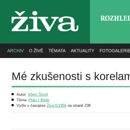
ROZHLE
živa
ARCHIV
O ŽIVĚ
TÉMATA
AKTUALITY
FOTOGALERI
Mé zkušenosti s korela
Autor:
Vilém Šmíd
Téma:
Ptáci / Birds
Vyšlo v časopise
Živa 6/1956
na straně 238