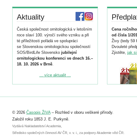
Aktuality
Předpla
Česká společnost ornitologická v letošním
Cena ročního
roce slaví 100. výročí svého vzniku a při
od čísla 1/20
té příležitosti pořádá ve spolupráci
Živy (tedy 59 
se Slovenskou ornitologickou společností
Dvouleté předp
SOS/BirdLife Slovensko
jubilejní
Zjistěte,
jak s
ornitologickou konferenci ve dnech 16.–
18. 10. 2026 v Brně
.
Podrobnější informace ke konferenci
... více aktualit ...
naleznete zde:
https://www.birdlife.cz/konference-2026/
Registrovat se můžete do 6. září.
Upozorňujeme, že termín pro odeslání
© 2026
Časopis ŽIVA
– Rozhled v oboru veškeré přírody.
abstraktu přihlášené přednášky nebo
posteru je už 30. června.
Založil roku 1853 J. E. Purkyně.
Vydává Nakladatelství Academia,
Středisko společných činností AV ČR, v. v. i., za podpory Akademie věd ČR.