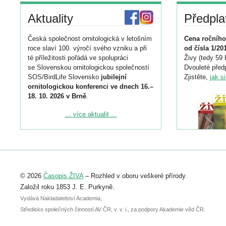
Aktuality
Předpla
Česká společnost ornitologická v letošním
Cena ročního
roce slaví 100. výročí svého vzniku a při
od čísla 1/20
té příležitosti pořádá ve spolupráci
Živy (tedy 59 
se Slovenskou ornitologickou společností
Dvouleté předp
SOS/BirdLife Slovensko
jubilejní
Zjistěte,
jak s
ornitologickou konferenci ve dnech 16.–
18. 10. 2026 v Brně
.
Podrobnější informace ke konferenci
... více aktualit ...
naleznete zde:
https://www.birdlife.cz/konference-2026/
Registrovat se můžete do 6. září.
Upozorňujeme, že termín pro odeslání
© 2026
Časopis ŽIVA
– Rozhled v oboru veškeré přírody.
abstraktu přihlášené přednášky nebo
posteru je už 30. června.
Založil roku 1853 J. E. Purkyně.
Vydává Nakladatelství Academia,
Středisko společných činností AV ČR, v. v. i., za podpory Akademie věd ČR.