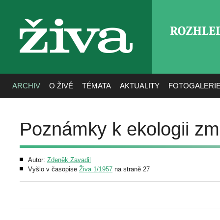
ROZHLE
živa
ARCHIV
O ŽIVĚ
TÉMATA
AKTUALITY
FOTOGALERI
Poznámky k ekologii zm
Autor:
Zdeněk Zavadil
Vyšlo v časopise
Živa 1/1957
na straně 27