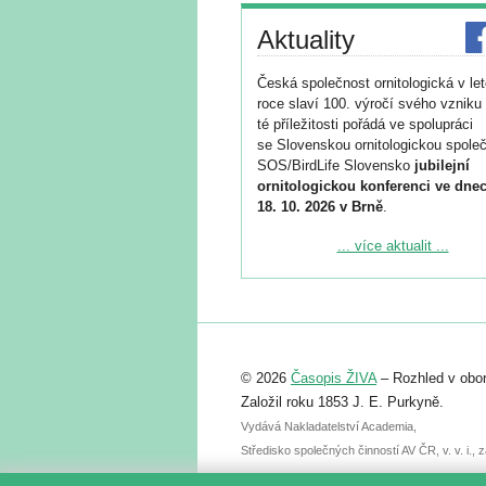
Aktuality
Česká společnost ornitologická v le
roce slaví 100. výročí svého vzniku 
té příležitosti pořádá ve spolupráci
se Slovenskou ornitologickou společ
SOS/BirdLife Slovensko
jubilejní
ornitologickou konferenci ve dnec
18. 10. 2026 v Brně
.
Podrobnější informace ke konferenc
... více aktualit ...
naleznete zde:
https://www.birdlife.cz/konference-2
Registrovat se můžete do 6. září.
Upozorňujeme, že termín pro odeslá
© 2026
Časopis ŽIVA
– Rozhled v obor
abstraktu přihlášené přednášky neb
posteru je už 30. června.
Založil roku 1853 J. E. Purkyně.
Vydává Nakladatelství Academia,
Středisko společných činností AV ČR, v. v. i.