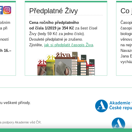
Předplatné Živy
Co 
tošním
Cena ročního předplatného
Časopi
a při
od čísla 1/2019 je 354 Kč
za šest čísel
časopi
Živy (tedy 59 Kč za jedno číslo).
biolog
ností
Dvouleté předplatné je zrušeno.
věnova
Zjistěte,
jak si předplatit časopis Živa
.
na nej
h 16.–
Navazu
Jana E
vycház
i
026/
ní
u veškeré přírody.
o
, za podpory Akademie věd ČR.