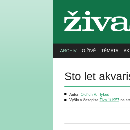
živa
ARCHIV
O ŽIVĚ
TÉMATA
AK
Sto let akvari
Autor:
Oldřich V. Hykeš
Vyšlo v časopise
Živa 1/1957
na st