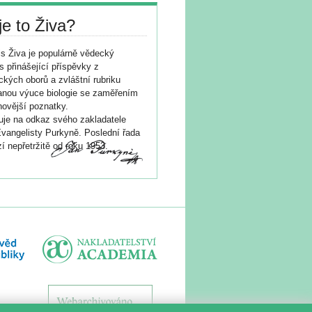
je to Živa?
s Živa je populárně vědecký
s přinášející příspěvky z
ických oborů a zvláštní rubriku
nou výuce biologie se zaměřením
novější poznatky.
je na odkaz svého zakladatele
vangelisty Purkyně. Poslední řada
í nepřetržitě od roku 1953.